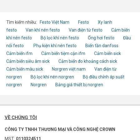
Tìm kiếm nhiều:
Festo Việt Nam
Festo
Xy lanh
festo
Van khí nén festo
Van điện từ festo
Cảm biến
khí nén festo
Bộ lọc khí nén festo
Ống hơi festo
Đầu
nối festo
Phụ kiện khí nén festo
Biến tần danfoss
Cảm biến ifm
Cảm biến tiệm cận ifm
Cảm biến sick
Cảm biến siêu âm sick
Cảm biến đo khoảng cách sick
Cảm biến màu sick
Norgren việt nam
Van điện từ
norgren
Bộ lọc khí nén norgren
Bộ điều chỉnh áp suất
norgren
Norgren
Bảng giá thiết bị norgren
VỀ CHÚNG TÔI
CÔNG TY TNHH THƯƠNG MẠI VÀ CÔNG NGHỆ CROWN
MST:
0110324511