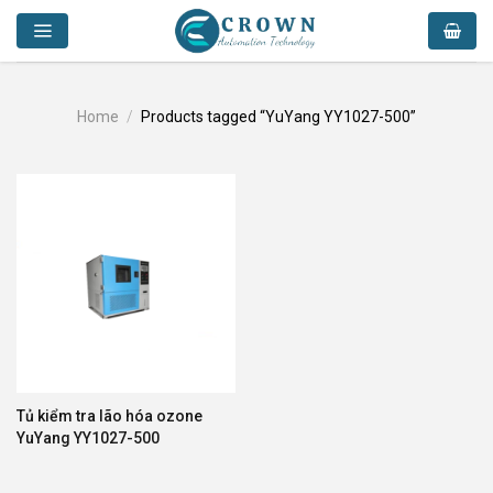
Skip
to
content
Home
/
Products tagged “YuYang YY1027-500”
Tủ kiểm tra lão hóa ozone
YuYang YY1027-500