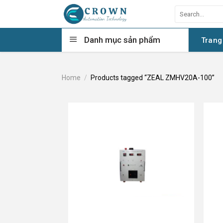
Skip
Search
to
for:
content
Danh mục sản phẩm
Trang
Home
/
Products tagged “ZEAL ZMHV20A-100”