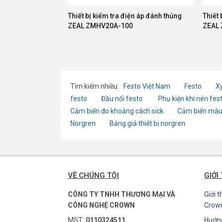
Thiết bị kiểm tra điện áp đánh thủng
Thiết 
ZEAL ZMHV20A-100
ZEAL
Tìm kiếm nhiều:
Festo Việt Nam
Festo
Xy
festo
Đầu nối festo
Phụ kiện khí nén fes
Cảm biến đo khoảng cách sick
Cảm biến màu
Norgren
Bảng giá thiết bị norgren
VỀ CHÚNG TÔI
GIỚI
CÔNG TY TNHH THƯƠNG MẠI VÀ
Giới 
CÔNG NGHỆ CROWN
Crow
MST:
0110324511
Hướn