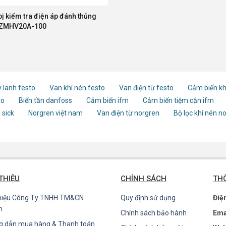
bị kiểm tra điện áp đánh thủng
 ZMHV20A-100
 lanh festo
Van khí nén festo
Van điện từ festo
Cảm biến kh
to
Biến tần danfoss
Cảm biến ifm
Cảm biến tiệm cận ifm
 sick
Norgren việt nam
Van điện từ norgren
Bộ lọc khí nén n
 THIỆU
CHÍNH SÁCH
THÔ
thiệu Công Ty TNHH TM&CN
Quy định sử dụng
Điệ
n
Chính sách bảo hành
Ema
g dẫn mua hàng & Thanh toán