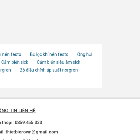
í nén festo
Bộ lọc khí nén festo
Ống hơi
Cảm biến sick
Cảm biến siêu âm sick
orgren
Bộ điều chỉnh áp suất norgren
NG TIN LIÊN HỆ
n thoại: 0859.455.333
il: thietbicrown@gmail.com