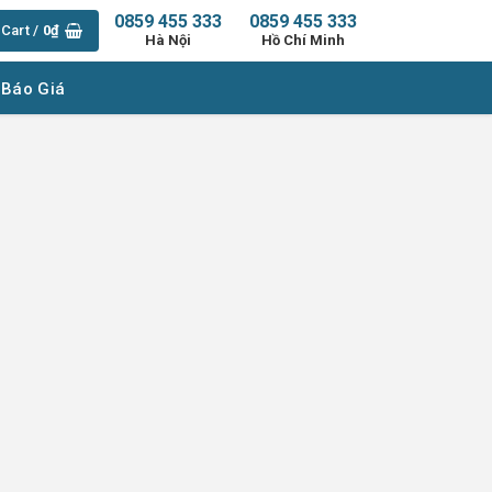
0859 455 333
0859 455 333
Cart /
0
₫
Hà Nội
Hồ Chí Minh
 Báo Giá