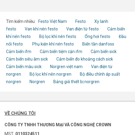
Tìm kiếm nhiều:
Festo Việt Nam
Festo
Xy lanh
festo
Van khí nén festo
Van điện từ festo
Cảm biến
khí nén festo
Bộ lọc khí nén festo
Ống hơi festo
Đầu
nối festo
Phụ kiện khí nén festo
Biến tần danfoss
Cảm biến ifm
Cảm biến tiệm cận ifm
Cảm biến sick
Cảm biến siêu âm sick
Cảm biến đo khoảng cách sick
Cảm biến màu sick
Norgren việt nam
Van điện từ
norgren
Bộ lọc khí nén norgren
Bộ điều chỉnh áp suất
norgren
Norgren
Bảng giá thiết bị norgren
VỀ CHÚNG TÔI
CÔNG TY TNHH THƯƠNG MẠI VÀ CÔNG NGHỆ CROWN
MST:
0110324511