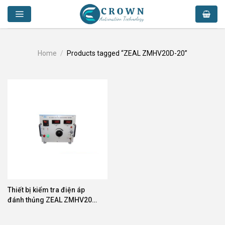
Skip
to
content
Home
/
Products tagged “ZEAL ZMHV20D-20”
Thiết bị kiểm tra điện áp
đánh thủng ZEAL ZMHV20D-
20