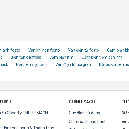
 lanh festo
Van khí nén festo
Van điện từ festo
Cảm biến kh
to
Biến tần danfoss
Cảm biến ifm
Cảm biến tiệm cận ifm
 sick
Norgren việt nam
Van điện từ norgren
Bộ lọc khí nén n
 THIỆU
CHÍNH SÁCH
THÔ
thiệu Công Ty TNHH TM&CN
Quy định sử dụng
Điệ
n
Chính sách bảo hành
Ema
g dẫn mua hàng & Thanh toán