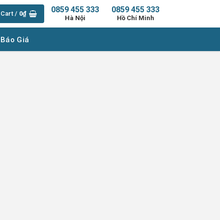
0859 455 333
0859 455 333
Cart /
0
₫
Hà Nội
Hồ Chí Minh
 Báo Giá