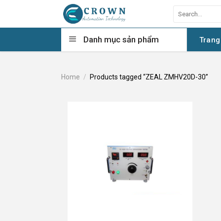
Skip
Search
to
for:
content
Danh mục sản phẩm
Trang
Home
/
Products tagged “ZEAL ZMHV20D-30”