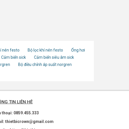
í nén festo
Bộ lọc khí nén festo
Ống hơi
Cảm biến sick
Cảm biến siêu âm sick
orgren
Bộ điều chỉnh áp suất norgren
NG TIN LIÊN HỆ
n thoại: 0859.455.333
il: thietbicrown@gmail.com