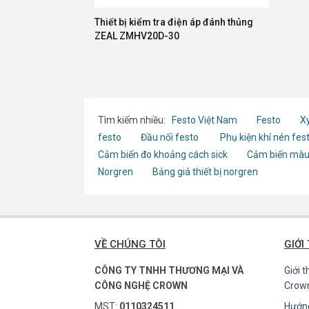
Thiết bị kiểm tra điện áp đánh thủng
ZEAL ZMHV20D-30
Tìm kiếm nhiều:
Festo Việt Nam
Festo
Xy
festo
Đầu nối festo
Phụ kiện khí nén fes
Cảm biến đo khoảng cách sick
Cảm biến màu
Norgren
Bảng giá thiết bị norgren
VỀ CHÚNG TÔI
GIỚI
CÔNG TY TNHH THƯƠNG MẠI VÀ
Giới 
CÔNG NGHỆ CROWN
Crow
MST:
0110324511
Hướn