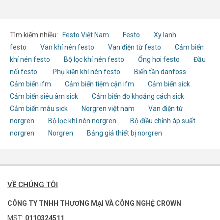
Tìm kiếm nhiều:
Festo Việt Nam
Festo
Xy lanh
festo
Van khí nén festo
Van điện từ festo
Cảm biến
khí nén festo
Bộ lọc khí nén festo
Ống hơi festo
Đầu
nối festo
Phụ kiện khí nén festo
Biến tần danfoss
Cảm biến ifm
Cảm biến tiệm cận ifm
Cảm biến sick
Cảm biến siêu âm sick
Cảm biến đo khoảng cách sick
Cảm biến màu sick
Norgren việt nam
Van điện từ
norgren
Bộ lọc khí nén norgren
Bộ điều chỉnh áp suất
norgren
Norgren
Bảng giá thiết bị norgren
VỀ CHÚNG TÔI
CÔNG TY TNHH THƯƠNG MẠI VÀ CÔNG NGHỆ CROWN
MST:
0110324511