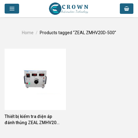
Skip
to
content
Home
/
Products tagged “ZEAL ZMHV20D-500”
Thiết bị kiểm tra điện áp
đánh thủng ZEAL ZMHV20D-
500