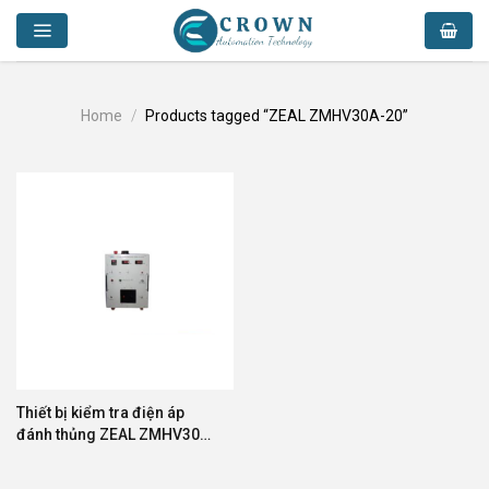
Skip
to
content
Home
/
Products tagged “ZEAL ZMHV30A-20”
Thiết bị kiểm tra điện áp
đánh thủng ZEAL ZMHV30A-
20