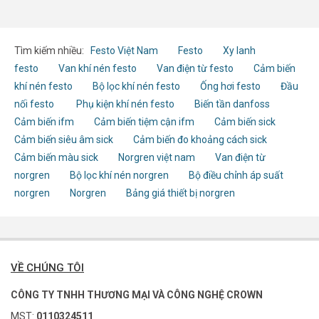
Tìm kiếm nhiều:
Festo Việt Nam
Festo
Xy lanh
festo
Van khí nén festo
Van điện từ festo
Cảm biến
khí nén festo
Bộ lọc khí nén festo
Ống hơi festo
Đầu
nối festo
Phụ kiện khí nén festo
Biến tần danfoss
Cảm biến ifm
Cảm biến tiệm cận ifm
Cảm biến sick
Cảm biến siêu âm sick
Cảm biến đo khoảng cách sick
Cảm biến màu sick
Norgren việt nam
Van điện từ
norgren
Bộ lọc khí nén norgren
Bộ điều chỉnh áp suất
norgren
Norgren
Bảng giá thiết bị norgren
VỀ CHÚNG TÔI
CÔNG TY TNHH THƯƠNG MẠI VÀ CÔNG NGHỆ CROWN
MST:
0110324511