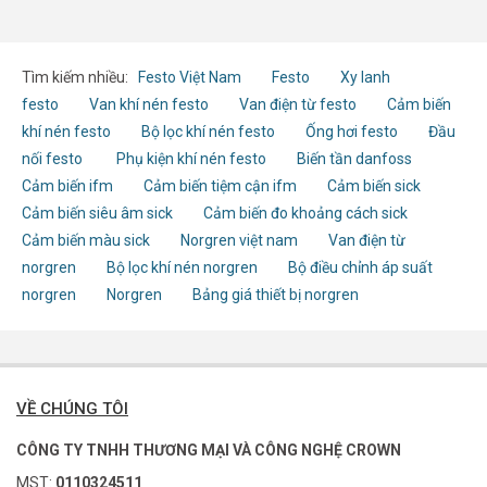
Tìm kiếm nhiều:
Festo Việt Nam
Festo
Xy lanh
festo
Van khí nén festo
Van điện từ festo
Cảm biến
khí nén festo
Bộ lọc khí nén festo
Ống hơi festo
Đầu
nối festo
Phụ kiện khí nén festo
Biến tần danfoss
Cảm biến ifm
Cảm biến tiệm cận ifm
Cảm biến sick
Cảm biến siêu âm sick
Cảm biến đo khoảng cách sick
Cảm biến màu sick
Norgren việt nam
Van điện từ
norgren
Bộ lọc khí nén norgren
Bộ điều chỉnh áp suất
norgren
Norgren
Bảng giá thiết bị norgren
VỀ CHÚNG TÔI
CÔNG TY TNHH THƯƠNG MẠI VÀ CÔNG NGHỆ CROWN
MST:
0110324511