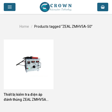
Skip
to
content
Home
/
Products tagged “ZEAL ZMHV5A-50”
Thiết bị kiểm tra điện áp
đánh thủng ZEAL ZMHV5A-
50