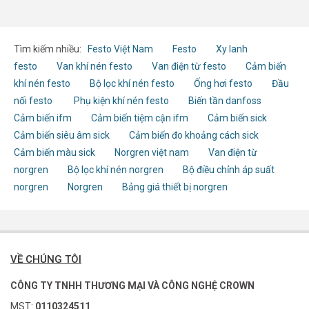
Tìm kiếm nhiều:
Festo Việt Nam
Festo
Xy lanh
festo
Van khí nén festo
Van điện từ festo
Cảm biến
khí nén festo
Bộ lọc khí nén festo
Ống hơi festo
Đầu
nối festo
Phụ kiện khí nén festo
Biến tần danfoss
Cảm biến ifm
Cảm biến tiệm cận ifm
Cảm biến sick
Cảm biến siêu âm sick
Cảm biến đo khoảng cách sick
Cảm biến màu sick
Norgren việt nam
Van điện từ
norgren
Bộ lọc khí nén norgren
Bộ điều chỉnh áp suất
norgren
Norgren
Bảng giá thiết bị norgren
VỀ CHÚNG TÔI
CÔNG TY TNHH THƯƠNG MẠI VÀ CÔNG NGHỆ CROWN
MST:
0110324511