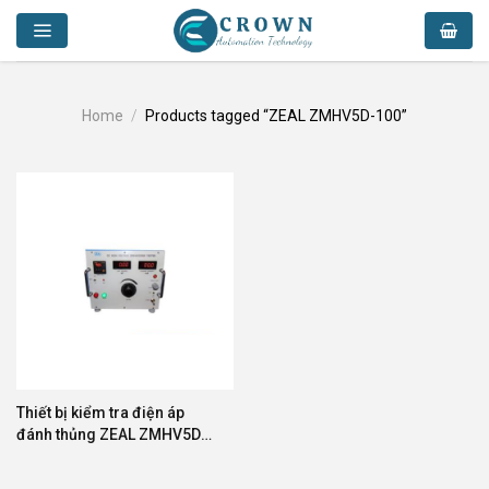
Skip
to
content
Home
/
Products tagged “ZEAL ZMHV5D-100”
Thiết bị kiểm tra điện áp
đánh thủng ZEAL ZMHV5D-
100