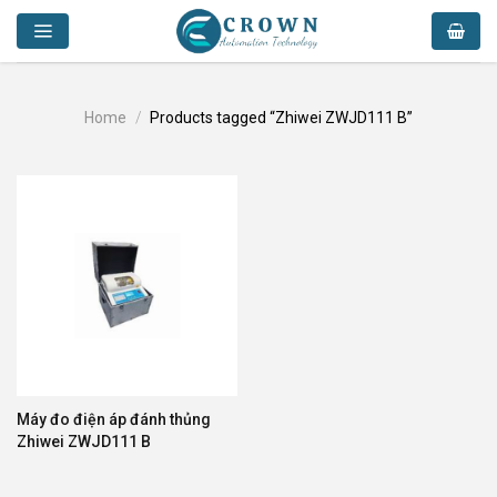
Skip
to
content
Home
/
Products tagged “Zhiwei ZWJD111 B”
Máy đo điện áp đánh thủng
Zhiwei ZWJD111 B