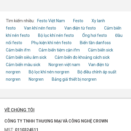
Tìm kiếm nhiều:
Festo Việt Nam
Festo
Xy lanh
festo
Van khí nén festo
Van điện từ festo
Cảm biến
khí nén festo
Bộ lọc khí nén festo
Ống hơi festo
Đầu
nối festo
Phụ kiện khí nén festo
Biến tần danfoss
Cảm biến ifm
Cảm biến tiệm cận ifm
Cảm biến sick
Cảm biến siêu âm sick
Cảm biến đo khoảng cách sick
Cảm biến màu sick
Norgren việt nam
Van điện từ
norgren
Bộ lọc khí nén norgren
Bộ điều chỉnh áp suất
norgren
Norgren
Bảng giá thiết bị norgren
VỀ CHÚNG TÔI
CÔNG TY TNHH THƯƠNG MẠI VÀ CÔNG NGHỆ CROWN
MST:
0110324511