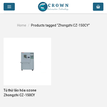
Skip
to
content
Home
/
Products tagged “Zhongzhi CZ-150CY”
Tủ thử lão hóa ozone
Zhongzhi CZ-150CY