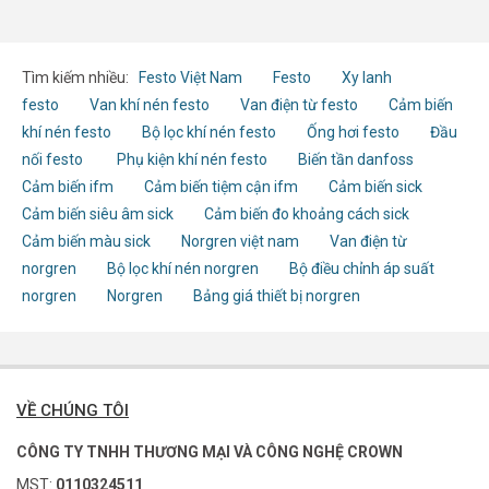
Tìm kiếm nhiều:
Festo Việt Nam
Festo
Xy lanh
festo
Van khí nén festo
Van điện từ festo
Cảm biến
khí nén festo
Bộ lọc khí nén festo
Ống hơi festo
Đầu
nối festo
Phụ kiện khí nén festo
Biến tần danfoss
Cảm biến ifm
Cảm biến tiệm cận ifm
Cảm biến sick
Cảm biến siêu âm sick
Cảm biến đo khoảng cách sick
Cảm biến màu sick
Norgren việt nam
Van điện từ
norgren
Bộ lọc khí nén norgren
Bộ điều chỉnh áp suất
norgren
Norgren
Bảng giá thiết bị norgren
VỀ CHÚNG TÔI
CÔNG TY TNHH THƯƠNG MẠI VÀ CÔNG NGHỆ CROWN
MST:
0110324511