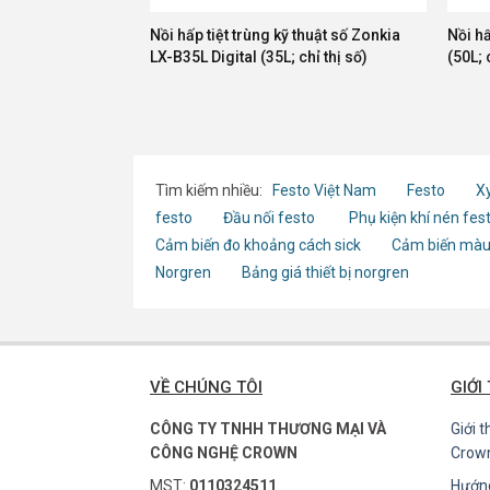
Nồi hấp tiệt trùng kỹ thuật số Zonkia
Nồi hấ
LX-B35L Digital (35L; chỉ thị số)
(50L; 
Tìm kiếm nhiều:
Festo Việt Nam
Festo
Xy
festo
Đầu nối festo
Phụ kiện khí nén fes
Cảm biến đo khoảng cách sick
Cảm biến màu
Norgren
Bảng giá thiết bị norgren
VỀ CHÚNG TÔI
GIỚI
CÔNG TY TNHH THƯƠNG MẠI VÀ
Giới 
CÔNG NGHỆ CROWN
Crow
MST:
0110324511
Hướn