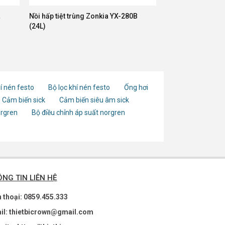
Nồi hấp tiệt trùng Zonkia YX-280B
(24L)
í nén festo
Bộ lọc khí nén festo
Ống hơi
Cảm biến sick
Cảm biến siêu âm sick
orgren
Bộ điều chỉnh áp suất norgren
NG TIN LIÊN HỆ
n thoại: 0859.455.333
il: thietbicrown@gmail.com