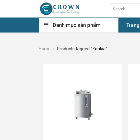
Skip
Search
to
for:
content
Danh mục sản phẩm
Trang
Home
/
Products tagged “Zonkia”