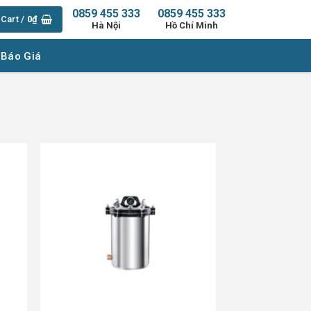
0859 455 333
0859 455 333
Cart /
0
₫
Hà Nội
Hồ Chí Minh
 Báo Giá