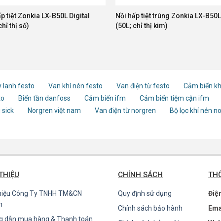
p tiệt Zonkia LX-B50L Digital
Nồi hấp tiệt trùng Zonkia LX-B50L
chỉ thị số)
(50L; chỉ thị kim)
 lanh festo
Van khí nén festo
Van điện từ festo
Cảm biến kh
to
Biến tần danfoss
Cảm biến ifm
Cảm biến tiệm cận ifm
 sick
Norgren việt nam
Van điện từ norgren
Bộ lọc khí nén n
 THIỆU
CHÍNH SÁCH
THÔ
thiệu Công Ty TNHH TM&CN
Quy định sử dụng
Điệ
n
Chính sách bảo hành
Ema
g dẫn mua hàng & Thanh toán