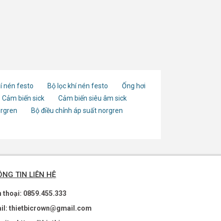
í nén festo
Bộ lọc khí nén festo
Ống hơi
Cảm biến sick
Cảm biến siêu âm sick
orgren
Bộ điều chỉnh áp suất norgren
NG TIN LIÊN HỆ
n thoại: 0859.455.333
il: thietbicrown@gmail.com