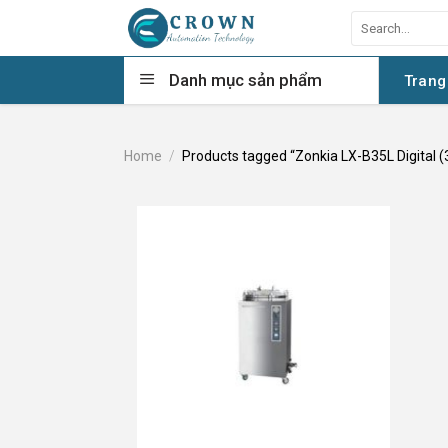
Skip
Search
to
for:
content
Danh mục sản phẩm
Trang
Home
/
Products tagged “Zonkia LX-B35L Digital (35