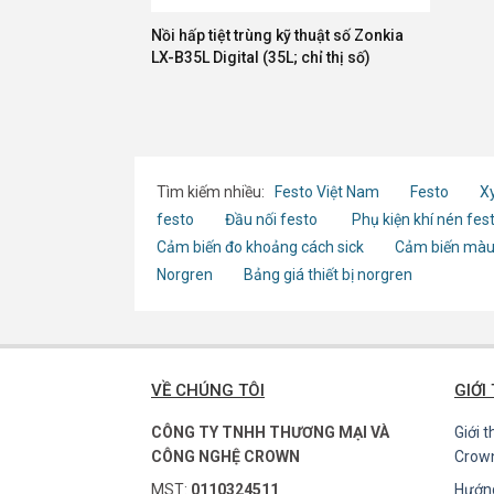
Nồi hấp tiệt trùng kỹ thuật số Zonkia
LX-B35L Digital (35L; chỉ thị số)
Tìm kiếm nhiều:
Festo Việt Nam
Festo
Xy
festo
Đầu nối festo
Phụ kiện khí nén fes
Cảm biến đo khoảng cách sick
Cảm biến màu
Norgren
Bảng giá thiết bị norgren
VỀ CHÚNG TÔI
GIỚI
CÔNG TY TNHH THƯƠNG MẠI VÀ
Giới 
CÔNG NGHỆ CROWN
Crow
MST:
0110324511
Hướn