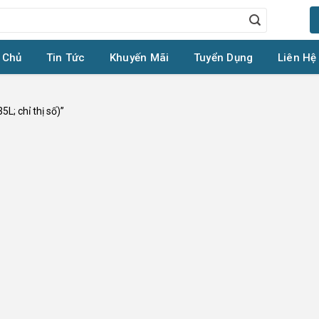
 Chủ
Tin Tức
Khuyến Mãi
Tuyển Dụng
Liên Hệ
L; chỉ thị số)”