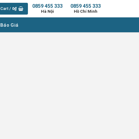
0859 455 333
0859 455 333
Cart /
0
₫
Hà Nội
Hồ Chí Minh
 Báo Giá