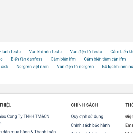
 lanh festo
Van khí nén festo
Van điện từ festo
Cảm biến kh
to
Biến tần danfoss
Cảm biến ifm
Cảm biến tiệm cận ifm
 sick
Norgren việt nam
Van điện từ norgren
Bộ lọc khí nén n
 THIỆU
CHÍNH SÁCH
THÔ
thiệu Công Ty TNHH TM&CN
Quy định sử dụng
Điệ
n
Chính sách bảo hành
Ema
g dẫn mua hàng & Thanh toán