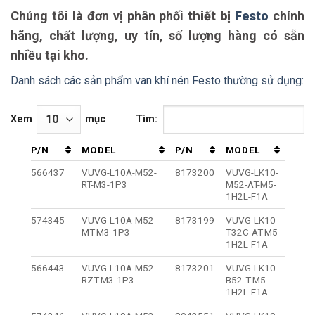
Chúng tôi là đơn vị phân phối
thiết bị
Festo
chính
hãng, chất lượng, uy tín, số lượng hàng có sẵn
nhiều tại kho.
Danh sách các sản phẩm van khí nén Festo thường sử dụng:
Xem
mục
Tìm:
P/N
MODEL
P/N
MODEL
566437
VUVG-L10A-M52-
8173200
VUVG-LK10-
RT-M3-1P3
M52-AT-M5-
1H2L-F1A
574345
VUVG-L10A-M52-
8173199
VUVG-LK10-
MT-M3-1P3
T32C-AT-M5-
1H2L-F1A
566443
VUVG-L10A-M52-
8173201
VUVG-LK10-
RZT-M3-1P3
B52-T-M5-
1H2L-F1A