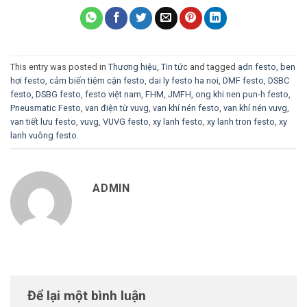
This entry was posted in
Thương hiệu
,
Tin tức
and tagged
adn festo
,
ben
hơi festo
,
cảm biến tiệm cận festo
,
dai ly festo ha noi
,
DMF festo
,
DSBC
festo
,
DSBG festo
,
festo việt nam
,
FHM
,
JMFH
,
ong khi nen pun-h festo
,
Pneusmatic Festo
,
van điện từ vuvg
,
van khí nén festo
,
van khí nén vuvg
,
van tiết lưu festo
,
vuvg
,
VUVG festo
,
xy lanh festo
,
xy lanh tron festo
,
xy
lanh vuông festo
.
ADMIN
Để lại một bình luận