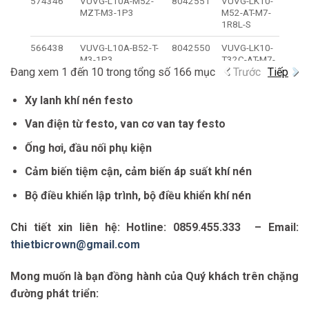
574346
VUVG-L10A-M52-
8042551
VUVG-LK10-
MZT-M3-1P3
M52-AT-M7-
1R8L-S
566438
VUVG-L10A-B52-T-
8042550
VUVG-LK10-
M3-1P3
T32C-AT-M7-
Đang xem 1 đến 10 trong tổng số 166 mục
1R8L-S
Trước
Tiếp
566444
VUVG-L10A-B52-
8042552
VUVG-LK10-
Xy lanh khí nén festo
ZT-M3-1P3
B52-T-M7-
1R8L-S
Van điện từ festo, van cơ van tay festo
566439
VUVG-L10A-P53C-
8042547
VUVG-LK10-
Ống hơi, đầu nối phụ kiện
T-M3-1P3
M52-AT-M7-
1H2L-S
Cảm biến tiệm cận, cảm biến áp suất khí nén
566440
VUVG-L10A-P53E-
8042546
VUVG-LK10-
Bộ điều khiển lập trình, bộ điều khiển khí nén
T-M3-1P3
T32C-AT-M7-
1H2L-S
Chi tiết xin liên hệ: Hotline: 0859.455.333 – Email:
566441
VUVG-L10A-P53U-
8042548
VUVG-LK10-
thietbicrown@gmail.com
T-M3-1P3
B52-T-M7-
1H2L-S
Mong muốn là bạn đồng hành của Quý khách trên chặng
566445
VUVG-L10A-P53C-
8173203
VUVG-LK10-
đường phát triển:
ZT-M3-1P3
M52-AT-M7-
1H2L-F1A