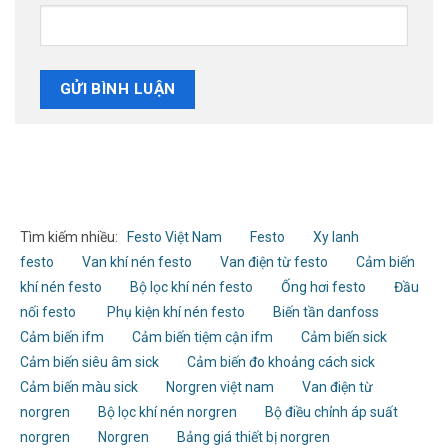
Tìm kiếm nhiều:
Festo Việt Nam
Festo
Xy lanh
festo
Van khí nén festo
Van điện từ festo
Cảm biến
khí nén festo
Bộ lọc khí nén festo
Ống hơi festo
Đầu
nối festo
Phụ kiện khí nén festo
Biến tần danfoss
Cảm biến ifm
Cảm biến tiệm cận ifm
Cảm biến sick
Cảm biến siêu âm sick
Cảm biến đo khoảng cách sick
Cảm biến màu sick
Norgren việt nam
Van điện từ
norgren
Bộ lọc khí nén norgren
Bộ điều chỉnh áp suất
norgren
Norgren
Bảng giá thiết bị norgren