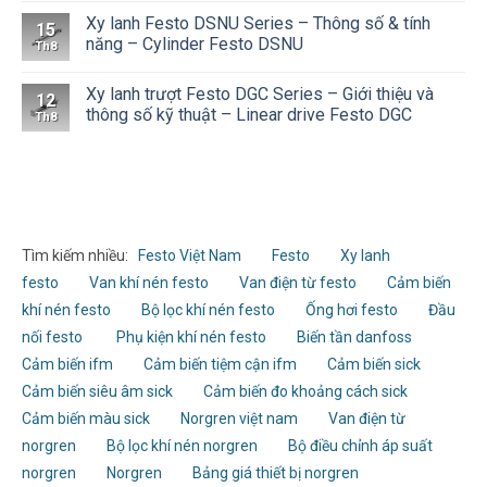
Xy lanh Festo DSNU Series – Thông số & tính
15
năng – Cylinder Festo DSNU
Th8
Xy lanh trượt Festo DGC Series – Giới thiệu và
12
thông số kỹ thuật – Linear drive Festo DGC
Th8
Tìm kiếm nhiều:
Festo Việt Nam
Festo
Xy lanh
festo
Van khí nén festo
Van điện từ festo
Cảm biến
khí nén festo
Bộ lọc khí nén festo
Ống hơi festo
Đầu
nối festo
Phụ kiện khí nén festo
Biến tần danfoss
Cảm biến ifm
Cảm biến tiệm cận ifm
Cảm biến sick
Cảm biến siêu âm sick
Cảm biến đo khoảng cách sick
Cảm biến màu sick
Norgren việt nam
Van điện từ
norgren
Bộ lọc khí nén norgren
Bộ điều chỉnh áp suất
norgren
Norgren
Bảng giá thiết bị norgren