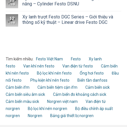
15
năng – Cylinder Festo DSNU
Th8
Xy lanh trượt Festo DGC Series – Giới thiệu và
12
thông số kỹ thuật – Linear drive Festo DGC
Th8
Tìm kiếm nhiều:
Festo Việt Nam
Festo
Xy lanh
festo
Van khí nén festo
Van điện từ festo
Cảm biến
khí nén festo
Bộ lọc khí nén festo
Ống hơi festo
Đầu
nối festo
Phụ kiện khí nén festo
Biến tần danfoss
Cảm biến ifm
Cảm biến tiệm cận ifm
Cảm biến sick
Cảm biến siêu âm sick
Cảm biến đo khoảng cách sick
Cảm biến màu sick
Norgren việt nam
Van điện từ
norgren
Bộ lọc khí nén norgren
Bộ điều chỉnh áp suất
norgren
Norgren
Bảng giá thiết bị norgren