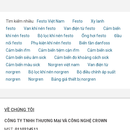
Tìm kiếm nhiều:
Festo Việt Nam
Festo
Xy lanh
festo
Van khí nén festo
Van điện từ festo
Cảm biến
khí nén festo
Bộ lọc khí nén festo
Ống hơi festo
Đầu
nối festo
Phụ kiện khí nén festo
Biến tần danfoss
Cảm biến ifm
Cảm biến tiệm cận ifm
Cảm biến sick
Cảm biến siêu âm sick
Cảm biến đo khoảng cách sick
Cảm biến màu sick
Norgren việt nam
Van điện từ
norgren
Bộ lọc khí nén norgren
Bộ điều chỉnh áp suất
norgren
Norgren
Bảng giá thiết bị norgren
VỀ CHÚNG TÔI
CÔNG TY TNHH THƯƠNG MẠI VÀ CÔNG NGHỆ CROWN
MST:
0110324511