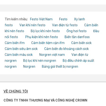
Tìm kiếm nhiều:
Festo Việt Nam
Festo
Xy lanh
festo
Van khí nén festo
Van điện từ festo
Cảm biến
khí nén festo
Bộ lọc khí nén festo
Ống hơi festo
Đầu
nối festo
Phụ kiện khí nén festo
Biến tần danfoss
Cảm biến ifm
Cảm biến tiệm cận ifm
Cảm biến sick
Cảm biến siêu âm sick
Cảm biến đo khoảng cách sick
Cảm biến màu sick
Norgren việt nam
Van điện từ
norgren
Bộ lọc khí nén norgren
Bộ điều chỉnh áp suất
norgren
Norgren
Bảng giá thiết bị norgren
VỀ CHÚNG TÔI
CÔNG TY TNHH THƯƠNG MẠI VÀ CÔNG NGHỆ CROWN