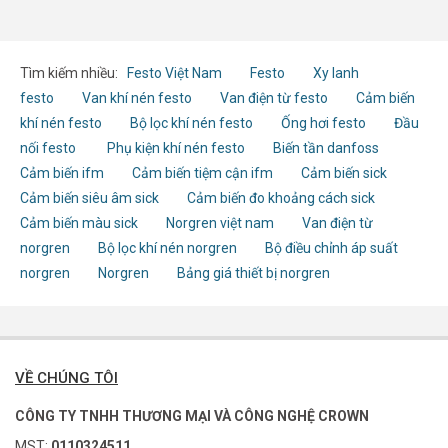
Tìm kiếm nhiều:
Festo Việt Nam
Festo
Xy lanh
festo
Van khí nén festo
Van điện từ festo
Cảm biến
khí nén festo
Bộ lọc khí nén festo
Ống hơi festo
Đầu
nối festo
Phụ kiện khí nén festo
Biến tần danfoss
Cảm biến ifm
Cảm biến tiệm cận ifm
Cảm biến sick
Cảm biến siêu âm sick
Cảm biến đo khoảng cách sick
Cảm biến màu sick
Norgren việt nam
Van điện từ
norgren
Bộ lọc khí nén norgren
Bộ điều chỉnh áp suất
norgren
Norgren
Bảng giá thiết bị norgren
VỀ CHÚNG TÔI
CÔNG TY TNHH THƯƠNG MẠI VÀ CÔNG NGHỆ CROWN
MST:
0110324511