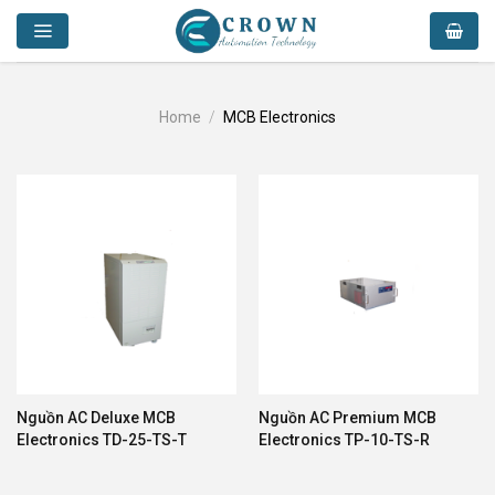
Skip
to
content
Home
/
MCB Electronics
Nguồn AC Deluxe MCB
Nguồn AC Premium MCB
Electronics TD-25-TS-T
Electronics TP-10-TS-R