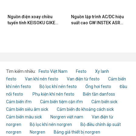
Nguồn điện xoay chiều
Nguồn lập trình AC/DC hiệu
tuyến tính KEISOKU GIKEN
suất cao GW INSTEK ASR-
6710
6600-24
Tìm kiếm nhiều:
Festo Việt Nam
Festo
Xy lanh
festo
Van khí nén festo
Van điện từ festo
Cảm biến
khí nén festo
Bộ lọc khí nén festo
Ống hơi festo
Đầu
nối festo
Phụ kiện khí nén festo
Biến tần danfoss
Cảm biến ifm
Cảm biến tiệm cận ifm
Cảm biến sick
Cảm biến siêu âm sick
Cảm biến đo khoảng cách sick
Cảm biến màu sick
Norgren việt nam
Van điện từ
norgren
Bộ lọc khí nén norgren
Bộ điều chỉnh áp suất
norgren
Norgren
Bảng giá thiết bị norgren