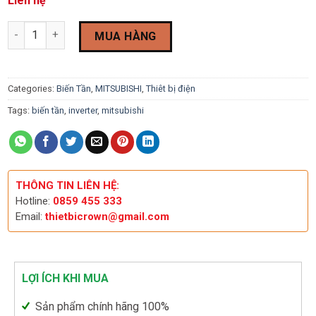
Liên hệ
Biến Tần Mitsubishi FR-A820-0.4K-1 quantity
MUA HÀNG
Categories:
Biến Tần
,
MITSUBISHI
,
Thiêt bị điện
Tags:
biến tần
,
inverter
,
mitsubishi
THÔNG TIN LIÊN HỆ:
Hotline:
0859 455 333
Email:
thietbicrown@gmail.com
LỢI ÍCH KHI MUA
Sản phẩm chính hãng 100%