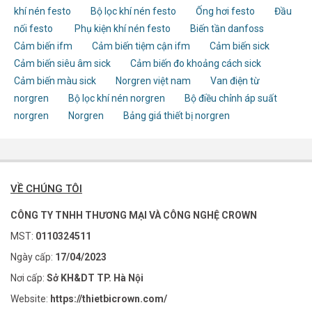
khí nén festo
Bộ lọc khí nén festo
Ống hơi festo
Đầu
nối festo
Phụ kiện khí nén festo
Biến tần danfoss
Cảm biến ifm
Cảm biến tiệm cận ifm
Cảm biến sick
Cảm biến siêu âm sick
Cảm biến đo khoảng cách sick
Cảm biến màu sick
Norgren việt nam
Van điện từ
norgren
Bộ lọc khí nén norgren
Bộ điều chỉnh áp suất
norgren
Norgren
Bảng giá thiết bị norgren
VỀ CHÚNG TÔI
CÔNG TY TNHH THƯƠNG MẠI VÀ CÔNG NGHỆ CROWN
MST:
0110324511
Ngày cấp:
17/04/2023
Nơi cấp:
Sở KH&DT TP. Hà Nội
Website:
https://thietbicrown.com/