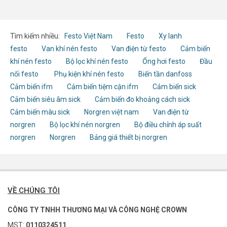
B92
Tìm kiếm nhiều:
Festo Việt Nam
Festo
Xy lanh
festo
Van khí nén festo
Van điện từ festo
Cảm biến
khí nén festo
Bộ lọc khí nén festo
Ống hơi festo
Đầu
nối festo
Phụ kiện khí nén festo
Biến tần danfoss
Cảm biến ifm
Cảm biến tiệm cận ifm
Cảm biến sick
Cảm biến siêu âm sick
Cảm biến đo khoảng cách sick
Cảm biến màu sick
Norgren việt nam
Van điện từ
norgren
Bộ lọc khí nén norgren
Bộ điều chỉnh áp suất
norgren
Norgren
Bảng giá thiết bị norgren
VỀ CHÚNG TÔI
CÔNG TY TNHH THƯƠNG MẠI VÀ CÔNG NGHỆ CROWN
MST:
0110324511