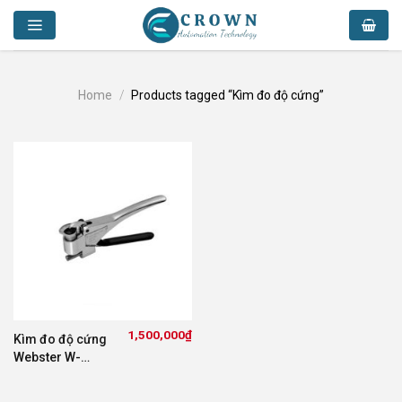
Skip
to
content
Home
/
Products tagged “Kìm đo độ cứng”
1,500,000
₫
Kìm đo độ cứng
Webster W-
20/W-20a/W-
20b/W-B75/W-