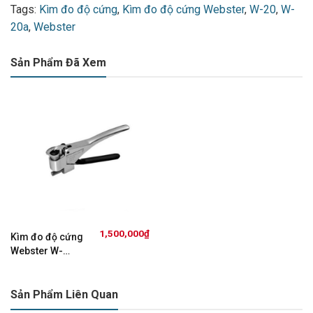
Tags:
Kìm đo độ cứng
,
Kìm đo độ cứng Webster
,
W-20
,
W-
20a
,
Webster
Sản Phẩm Đã Xem
1,500,000
₫
Kìm đo độ cứng
Webster W-
20/W-20a/W-
20b/W-B75/W-
B92
Sản Phẩm Liên Quan