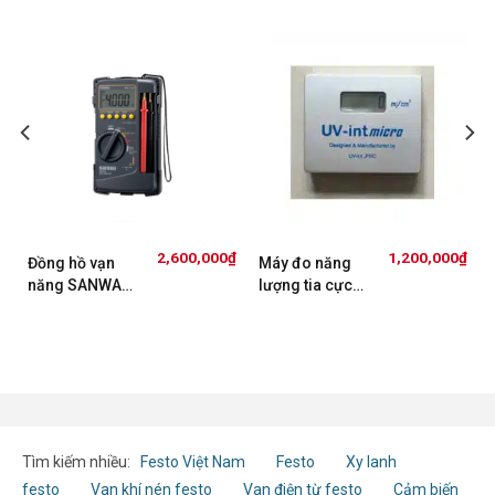
₫
2,600,000
₫
1,200,000
₫
Đồng hồ vạn
Máy đo năng
năng SANWA
lượng tia cực
CD800A
tím UV-intMicro
Tìm kiếm nhiều:
Festo Việt Nam
Festo
Xy lanh
festo
Van khí nén festo
Van điện từ festo
Cảm biến