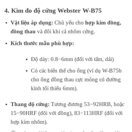
4. Kìm đo độ cứng Webster W-B75
Vật liệu áp dụng:
Chủ yếu cho
hợp kim đồng,
đồng thau
và đôi khi cả nhôm cứng.
Kích thước mẫu phù hợp:
Độ dày:
0.8
−
6
mm
(đối với tấm, dải)
Có các biến thể cho ống (ví dụ W-B75b
cho ống đồng thau cực mỏng có đường
kính tối thiểu
6
mm
).
Thang độ cứng:
Tương đương
53
−
92
H
RB
, hoặc
15
−
90
H
RF
(đối với đồng),
83
−
113
H
RF
(đối với
hợp kim nhôm).