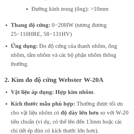
Đường kính trong (ống):
>
10
mm
Thang độ cứng:
0
−
20
H
W
(tương đương
25
−
110
H
RE
,
58
−
131
H
V
)
Ứng dụng:
Đo độ cứng của thanh nhôm, ống
nhôm, tấm nhôm và các bộ phận nhôm thông
thường.
2. Kìm đo độ cứng Webster W-20A
Vật liệu áp dụng:
Hợp kim nhôm
.
Kích thước mẫu phù hợp:
Thường được tối ưu
cho vật liệu nhôm có
độ dày lớn hơn
so với W-20
tiêu chuẩn (ví dụ, có thể lên đến
13
mm
hoặc các
chi tiết ép đùn có kích thước lớn hơn).