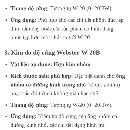
Thang độ cứng:
Tương tự W-20 (
0
−
20
H
W
).
Ứng dụng:
Phù hợp cho các chi tiết nhôm đúc, ép
đùn, tấm dày hoặc các sản phẩm có hình dạng
phức tạp hơn một chút so với W-20.
3. Kìm đo độ cứng Webster W-20B
Vật liệu áp dụng:
Hợp kim nhôm
.
Kích thước mẫu phù hợp:
Đặc biệt dành cho
ống
nhôm có đường kính trong nhỏ
(ví dụ:
≥
6
mm
)
hoặc các chi tiết có không gian hạn chế.
Thang độ cứng:
Tương tự W-20 (
0
−
20
H
W
).
Ứng dụng:
Kiểm tra độ cứng của ống nhôm có
đường kính nhỏ, các chi tiết dạng hình trụ.