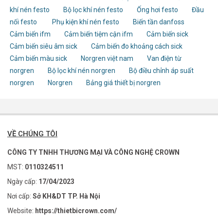
khí nén festo
Bộ lọc khí nén festo
Ống hơi festo
Đầu
nối festo
Phụ kiện khí nén festo
Biến tần danfoss
Cảm biến ifm
Cảm biến tiệm cận ifm
Cảm biến sick
Cảm biến siêu âm sick
Cảm biến đo khoảng cách sick
Cảm biến màu sick
Norgren việt nam
Van điện từ
norgren
Bộ lọc khí nén norgren
Bộ điều chỉnh áp suất
norgren
Norgren
Bảng giá thiết bị norgren
VỀ CHÚNG TÔI
CÔNG TY TNHH THƯƠNG MẠI VÀ CÔNG NGHỆ CROWN
MST:
0110324511
Ngày cấp:
17/04/2023
Nơi cấp:
Sở KH&DT TP. Hà Nội
Website:
https://thietbicrown.com/