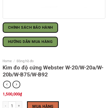
CHÍNH SÁCH BẢO HÀNH
HƯỚNG DẪN MUA HÀNG
Home
/
Đồng hồ đo
Kìm đo độ cứng Webster W-20/W-20a/W-
20b/W-B75/W-B92
1,500,000
₫
Kìm đo độ cứng Webster W-20/W-20a/W-20b/W-B75/W-B92 quant
MUA HÀNG