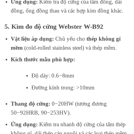
Ứng dụng:
Kiểm tra độ cứng của tấm đồng, dải
đồng, ống đồng thau và các hợp kim đồng khác.
5. Kìm đo độ cứng Webster W-B92
Vật liệu áp dụng:
Chủ yếu cho
thép không gỉ
mềm
(cold-rolled stainless steel) và thép mềm.
Kích thước mẫu phù hợp:
Độ dày:
0.6
−
8
mm
Đường kính trong:
>
10
mm
Thang độ cứng:
0
−
20
H
W
(tương đương
50
−
92
H
RB
,
90
−
253
H
V
).
Ứng dụng:
Kiểm tra nhanh độ cứng của tấm thép
không gỉ, dải thép cán nguội và các loại thép mềm