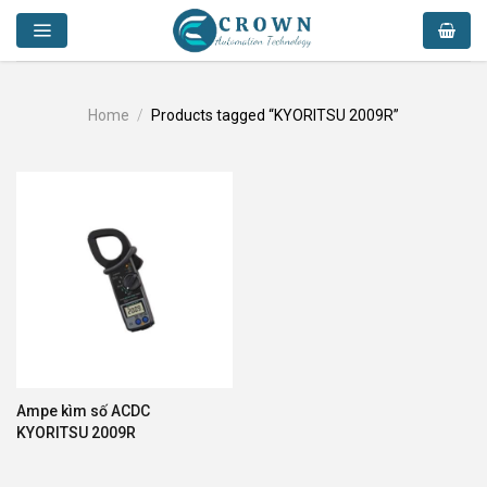
Skip
to
content
Home
/
Products tagged “KYORITSU 2009R”
Ampe kìm số ACDC
KYORITSU 2009R