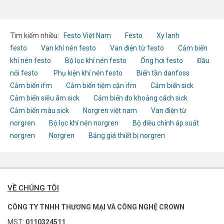
Tìm kiếm nhiều:
Festo Việt Nam
Festo
Xy lanh
festo
Van khí nén festo
Van điện từ festo
Cảm biến
khí nén festo
Bộ lọc khí nén festo
Ống hơi festo
Đầu
nối festo
Phụ kiện khí nén festo
Biến tần danfoss
Cảm biến ifm
Cảm biến tiệm cận ifm
Cảm biến sick
Cảm biến siêu âm sick
Cảm biến đo khoảng cách sick
Cảm biến màu sick
Norgren việt nam
Van điện từ
norgren
Bộ lọc khí nén norgren
Bộ điều chỉnh áp suất
norgren
Norgren
Bảng giá thiết bị norgren
VỀ CHÚNG TÔI
CÔNG TY TNHH THƯƠNG MẠI VÀ CÔNG NGHỆ CROWN
MST:
0110324511