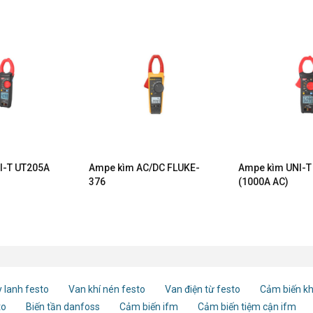
I-T UT205A
Ampe kìm AC/DC FLUKE-
Ampe kìm UNI-T
376
(1000A AC)
 lanh festo
Van khí nén festo
Van điện từ festo
Cảm biến kh
to
Biến tần danfoss
Cảm biến ifm
Cảm biến tiệm cận ifm