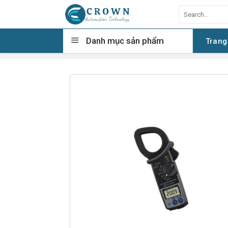
Skip
Search
to
for:
content
Danh mục sản phẩm
Trang