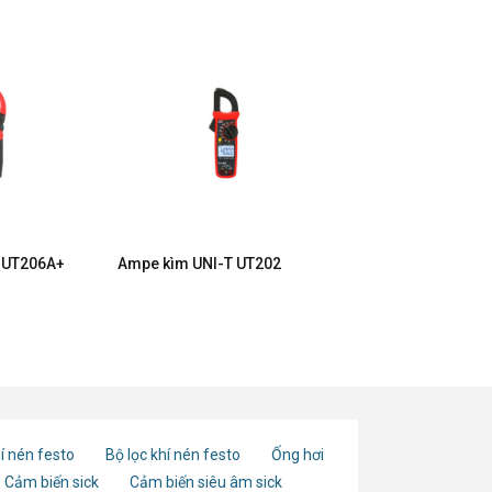
 UT206A+
Ampe kìm UNI-T UT202
í nén festo
Bộ lọc khí nén festo
Ống hơi
Cảm biến sick
Cảm biến siêu âm sick