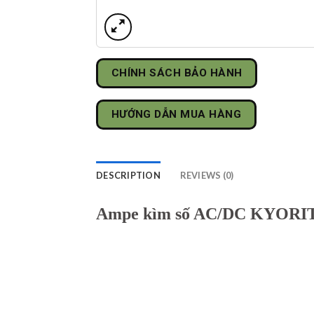
CHÍNH SÁCH BẢO HÀNH
HƯỚNG DẪN MUA HÀNG
DESCRIPTION
REVIEWS (0)
Ampe kìm số AC/DC KYORI