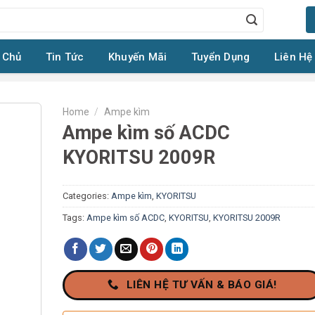
 Chủ
Tin Tức
Khuyến Mãi
Tuyển Dụng
Liên Hệ
Home
/
Ampe kìm
Ampe kìm số ACDC
KYORITSU 2009R
Categories:
Ampe kìm
,
KYORITSU
Tags:
Ampe kìm số ACDC
,
KYORITSU
,
KYORITSU 2009R
LIÊN HỆ TƯ VẤN & BÁO GIÁ!