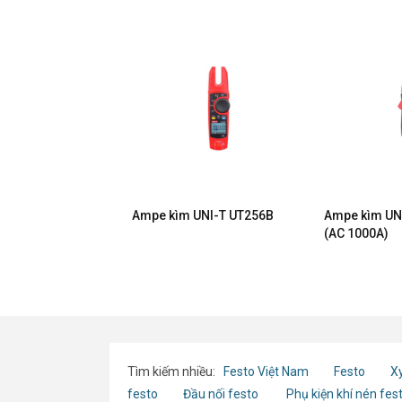
 UNI-T UT210A
Ampe kìm UNI-T UT256B
Ampe kìm UN
(AC 1000A)
Tìm kiếm nhiều:
Festo Việt Nam
Festo
Xy
festo
Đầu nối festo
Phụ kiện khí nén fes