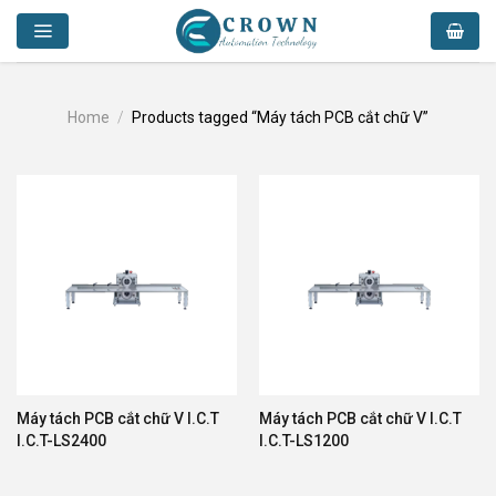
Skip
to
content
Home
/
Products tagged “Máy tách PCB cắt chữ V”
Máy tách PCB cắt chữ V I.C.T
Máy tách PCB cắt chữ V I.C.T
I.C.T-LS2400
I.C.T-LS1200