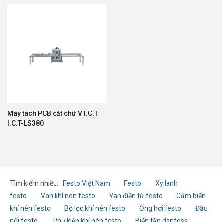
Máy tách PCB cắt chữ V I.C.T
I.C.T-LS380
Tìm kiếm nhiều:
Festo Việt Nam
Festo
Xy lanh
festo
Van khí nén festo
Van điện từ festo
Cảm biến
khí nén festo
Bộ lọc khí nén festo
Ống hơi festo
Đầu
nối festo
Phụ kiện khí nén festo
Biến tần danfoss