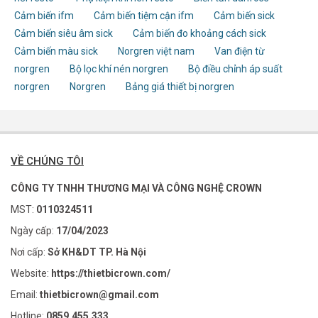
Cảm biến ifm
Cảm biến tiệm cận ifm
Cảm biến sick
Cảm biến siêu âm sick
Cảm biến đo khoảng cách sick
Cảm biến màu sick
Norgren việt nam
Van điện từ
norgren
Bộ lọc khí nén norgren
Bộ điều chỉnh áp suất
norgren
Norgren
Bảng giá thiết bị norgren
VỀ CHÚNG TÔI
CÔNG TY TNHH THƯƠNG MẠI VÀ CÔNG NGHỆ CROWN
MST:
0110324511
Ngày cấp:
17/04/2023
Nơi cấp:
Sở KH&DT TP. Hà Nội
Website:
https://thietbicrown.com/
Email:
thietbicrown@gmail.com
Hotline:
0859.455.333