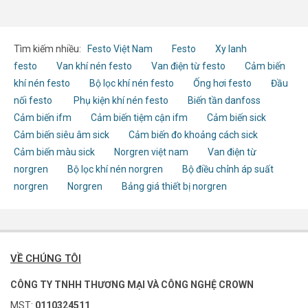
Tìm kiếm nhiều:
Festo Việt Nam
Festo
Xy lanh
festo
Van khí nén festo
Van điện từ festo
Cảm biến
khí nén festo
Bộ lọc khí nén festo
Ống hơi festo
Đầu
nối festo
Phụ kiện khí nén festo
Biến tần danfoss
Cảm biến ifm
Cảm biến tiệm cận ifm
Cảm biến sick
Cảm biến siêu âm sick
Cảm biến đo khoảng cách sick
Cảm biến màu sick
Norgren việt nam
Van điện từ
norgren
Bộ lọc khí nén norgren
Bộ điều chỉnh áp suất
norgren
Norgren
Bảng giá thiết bị norgren
VỀ CHÚNG TÔI
CÔNG TY TNHH THƯƠNG MẠI VÀ CÔNG NGHỆ CROWN
MST:
0110324511