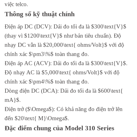
việc telco.
Thông số kỹ thuật chính
Điện áp DC (DCV): Dải đo tối đa là $300\text{V}$
(thay vì $1200\text{V}$ như bản tiêu chuẩn). Độ
nhạy DC vẫn là $20,000\text{ ohms/Volt}$ với độ
chính xác $\pm3\%$ toàn thang đo.
Điện áp AC (ACV): Dải đo tối đa là $300\text{V}$.
Độ nhạy AC là $5,000\text{ ohms/Volt}$ với độ
chính xác $\pm4\%$ toàn thang đo.
Dòng điện DC (DCA): Dải đo tối đa là $600\text{
mA}$.
Điện trở ($\Omega$): Có khả năng đo điện trở lên
đến $20\text{ M}\Omega$.
Đặc điểm chung của Model 310 Series