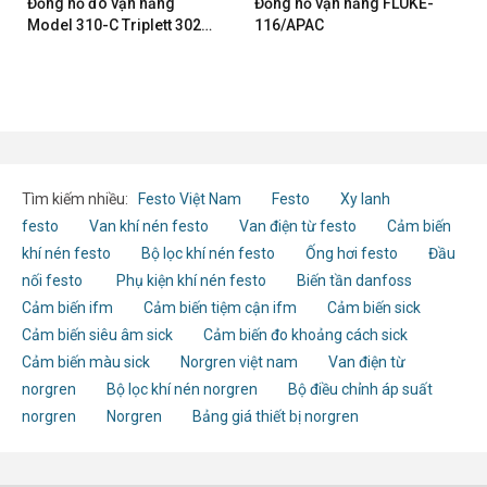
Đồng hồ đo vạn năng
Đồng hồ vạn năng FLUKE-
Model 310-C Triplett 3022-
116/APAC
NIST
Tìm kiếm nhiều:
Festo Việt Nam
Festo
Xy lanh
festo
Van khí nén festo
Van điện từ festo
Cảm biến
khí nén festo
Bộ lọc khí nén festo
Ống hơi festo
Đầu
nối festo
Phụ kiện khí nén festo
Biến tần danfoss
Cảm biến ifm
Cảm biến tiệm cận ifm
Cảm biến sick
Cảm biến siêu âm sick
Cảm biến đo khoảng cách sick
Cảm biến màu sick
Norgren việt nam
Van điện từ
norgren
Bộ lọc khí nén norgren
Bộ điều chỉnh áp suất
norgren
Norgren
Bảng giá thiết bị norgren