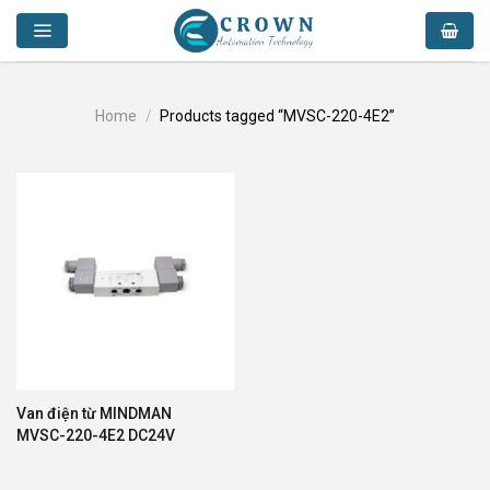
Skip
to
content
Home
/
Products tagged “MVSC-220-4E2”
Van điện từ MINDMAN
MVSC-220-4E2 DC24V