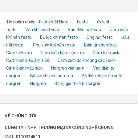
Tìm kiếm nhiều:
Festo Việt Nam
Festo
Xy lanh
festo
Van khí nén festo
Van điện từ festo
Cảm biến
khí nén festo
Bộ lọc khí nén festo
Ống hơi festo
Đầu
nối festo
Phụ kiện khí nén festo
Biến tần danfoss
Cảm biến ifm
Cảm biến tiệm cận ifm
Cảm biến sick
Cảm biến siêu âm sick
Cảm biến đo khoảng cách sick
Cảm biến màu sick
Norgren việt nam
Van điện từ
norgren
Bộ lọc khí nén norgren
Bộ điều chỉnh áp suất
norgren
Norgren
Bảng giá thiết bị norgren
VỀ CHÚNG TÔI
CÔNG TY TNHH THƯƠNG MẠI VÀ CÔNG NGHỆ CROWN
MST:
0110324511