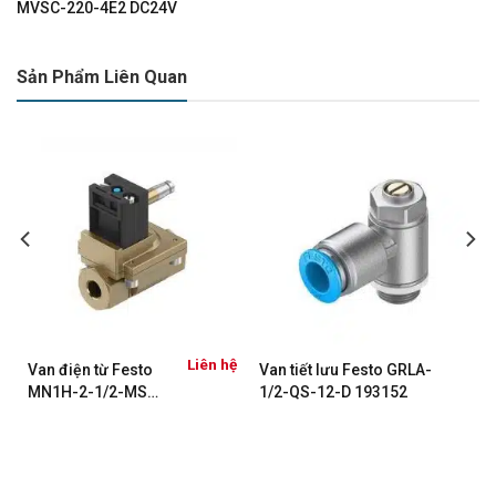
MVSC-220-4E2 DC24V
Sản Phẩm Liên Quan
ệ
Liên hệ
Van điện từ Festo
Van tiết lưu Festo GRLA-
MN1H-2-1/2-MS
1/2-QS-12-D 193152
(161728)