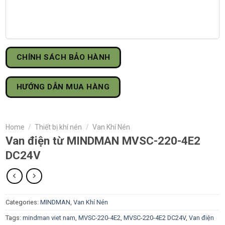
CHÍNH SÁCH BẢO HÀNH
HƯỚNG DẪN MUA HÀNG
Home
/
Thiết bị khí nén
/
Van Khí Nén
Van điện từ MINDMAN MVSC-220-4E2
DC24V
Categories:
MINDMAN
,
Van Khí Nén
Tags:
mindman viet nam
,
MVSC-220-4E2
,
MVSC-220-4E2 DC24V
,
Van điện