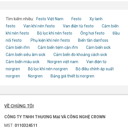
Tìm kiếm nhiều:
Festo Việt Nam
Festo
Xy lanh
festo
Van khí nén festo
Van điện từ festo
Cảm biến
khí nén festo
Bộ lọc khí nén festo
Ống hơi festo
Đầu
nối festo
Phụ kiện khí nén festo
Biến tần danfoss
Cảm biến ifm
Cảm biến tiệm cận ifm
Cảm biến sick
Cảm biến siêu âm sick
Cảm biến đo khoảng cách sick
Cảm biến màu sick
Norgren việt nam
Van điện từ
norgren
Bộ lọc khí nén norgren
Bộ điều chỉnh áp suất
norgren
Norgren
Bảng giá thiết bị norgren
VỀ CHÚNG TÔI
CÔNG TY TNHH THƯƠNG MẠI VÀ CÔNG NGHỆ CROWN
MST:
0110324511