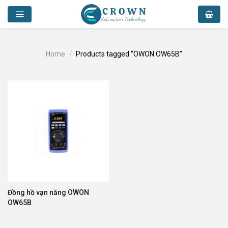
Skip
to
content
Home
/
Products tagged “OWON OW65B”
Đồng hồ vạn năng OWON
OW65B