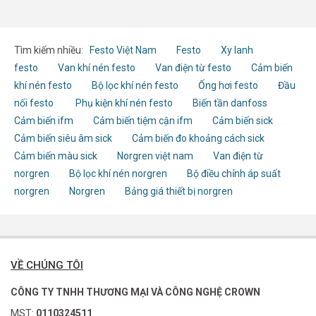
Tìm kiếm nhiều:
Festo Việt Nam
Festo
Xy lanh
festo
Van khí nén festo
Van điện từ festo
Cảm biến
khí nén festo
Bộ lọc khí nén festo
Ống hơi festo
Đầu
nối festo
Phụ kiện khí nén festo
Biến tần danfoss
Cảm biến ifm
Cảm biến tiệm cận ifm
Cảm biến sick
Cảm biến siêu âm sick
Cảm biến đo khoảng cách sick
Cảm biến màu sick
Norgren việt nam
Van điện từ
norgren
Bộ lọc khí nén norgren
Bộ điều chỉnh áp suất
norgren
Norgren
Bảng giá thiết bị norgren
VỀ CHÚNG TÔI
CÔNG TY TNHH THƯƠNG MẠI VÀ CÔNG NGHỆ CROWN
MST:
0110324511