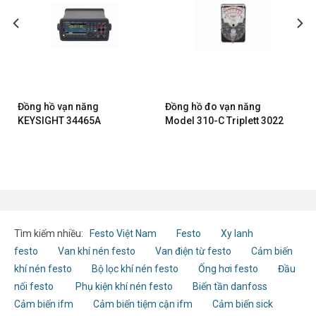
Đồng hồ vạn năng
Đồng hồ đo vạn năng
KEYSIGHT 34465A
Model 310-C Triplett 3022
Tìm kiếm nhiều:
Festo Việt Nam
Festo
Xy lanh
festo
Van khí nén festo
Van điện từ festo
Cảm biến
khí nén festo
Bộ lọc khí nén festo
Ống hơi festo
Đầu
nối festo
Phụ kiện khí nén festo
Biến tần danfoss
Cảm biến ifm
Cảm biến tiệm cận ifm
Cảm biến sick