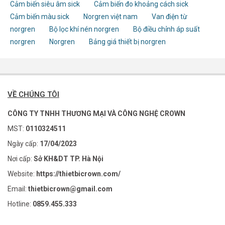
Cảm biến siêu âm sick
Cảm biến đo khoảng cách sick
Cảm biến màu sick
Norgren việt nam
Van điện từ
norgren
Bộ lọc khí nén norgren
Bộ điều chỉnh áp suất
norgren
Norgren
Bảng giá thiết bị norgren
VỀ CHÚNG TÔI
CÔNG TY TNHH THƯƠNG MẠI VÀ CÔNG NGHỆ CROWN
MST:
0110324511
Ngày cấp:
17/04/2023
Nơi cấp:
Sở KH&DT TP. Hà Nội
Website:
https://thietbicrown.com/
Email:
thietbicrown@gmail.com
Hotline:
0859.455.333