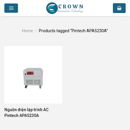
Skip
to
content
Home
/
Products tagged “Pintech APA5230A”
Nguồn điện lập trình AC
Pintech APA5230A