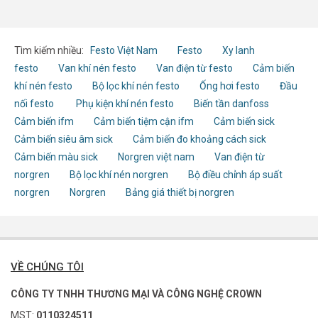
Tìm kiếm nhiều:
Festo Việt Nam
Festo
Xy lanh
festo
Van khí nén festo
Van điện từ festo
Cảm biến
khí nén festo
Bộ lọc khí nén festo
Ống hơi festo
Đầu
nối festo
Phụ kiện khí nén festo
Biến tần danfoss
Cảm biến ifm
Cảm biến tiệm cận ifm
Cảm biến sick
Cảm biến siêu âm sick
Cảm biến đo khoảng cách sick
Cảm biến màu sick
Norgren việt nam
Van điện từ
norgren
Bộ lọc khí nén norgren
Bộ điều chỉnh áp suất
norgren
Norgren
Bảng giá thiết bị norgren
VỀ CHÚNG TÔI
CÔNG TY TNHH THƯƠNG MẠI VÀ CÔNG NGHỆ CROWN
MST:
0110324511