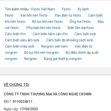
Tìm kiếm nhiều:
Festo Việt Nam
Festo
Xy lanh
festo
Van khí nén festo
Van điện từ festo
Cảm biến
khí nén festo
Bộ lọc khí nén festo
Ống hơi festo
Đầu
nối festo
Phụ kiện khí nén festo
Biến tần danfoss
Cảm biến ifm
Cảm biến tiệm cận ifm
Cảm biến sick
Cảm biến siêu âm sick
Cảm biến đo khoảng cách sick
Cảm biến màu sick
Norgren việt nam
Van điện từ
norgren
Bộ lọc khí nén norgren
Bộ điều chỉnh áp suất
norgren
Norgren
Bảng giá thiết bị norgren
VỀ CHÚNG TÔI
CÔNG TY TNHH THƯƠNG MẠI VÀ CÔNG NGHỆ CROWN
MST:
0110324511
Ngày cấp:
17/04/2023