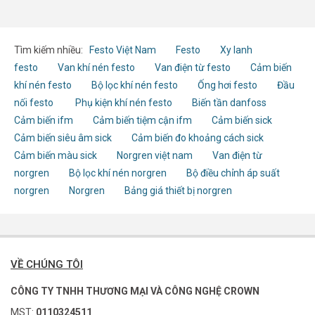
Tìm kiếm nhiều:
Festo Việt Nam
Festo
Xy lanh
festo
Van khí nén festo
Van điện từ festo
Cảm biến
khí nén festo
Bộ lọc khí nén festo
Ống hơi festo
Đầu
nối festo
Phụ kiện khí nén festo
Biến tần danfoss
Cảm biến ifm
Cảm biến tiệm cận ifm
Cảm biến sick
Cảm biến siêu âm sick
Cảm biến đo khoảng cách sick
Cảm biến màu sick
Norgren việt nam
Van điện từ
norgren
Bộ lọc khí nén norgren
Bộ điều chỉnh áp suất
norgren
Norgren
Bảng giá thiết bị norgren
VỀ CHÚNG TÔI
CÔNG TY TNHH THƯƠNG MẠI VÀ CÔNG NGHỆ CROWN
MST:
0110324511