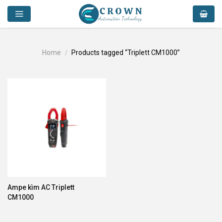
Skip
to
content
Home
/
Products tagged “Triplett CM1000”
Ampe kìm AC Triplett
CM1000