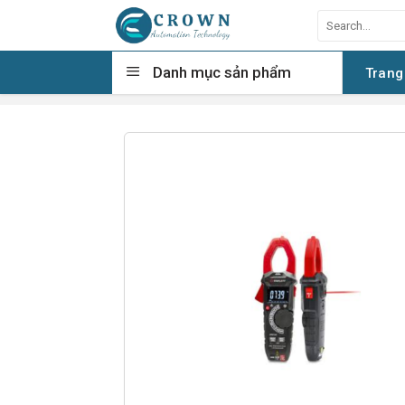
Skip
Search
to
for:
content
Danh mục sản phẩm
Trang