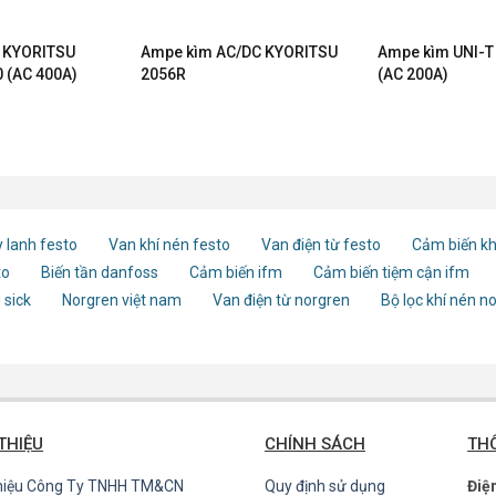
 KYORITSU
Ampe kìm AC/DC KYORITSU
Ampe kìm UNI-T
(AC 400A)
2056R
(AC 200A)
 lanh festo
Van khí nén festo
Van điện từ festo
Cảm biến kh
to
Biến tần danfoss
Cảm biến ifm
Cảm biến tiệm cận ifm
 sick
Norgren việt nam
Van điện từ norgren
Bộ lọc khí nén n
 THIỆU
CHÍNH SÁCH
THÔ
thiệu Công Ty TNHH TM&CN
Quy định sử dụng
Điệ