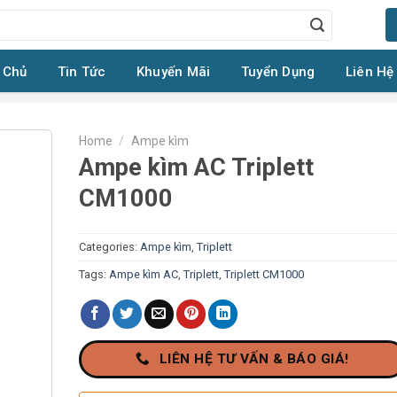
 Chủ
Tin Tức
Khuyến Mãi
Tuyển Dụng
Liên Hệ
Home
/
Ampe kìm
Ampe kìm AC Triplett
CM1000
Categories:
Ampe kìm
,
Triplett
Tags:
Ampe kìm AC
,
Triplett
,
Triplett CM1000
LIÊN HỆ TƯ VẤN & BÁO GIÁ!