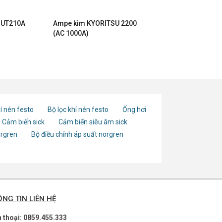
 UT210A
Ampe kìm KYORITSU 2200
(AC 1000A)
í nén festo
Bộ lọc khí nén festo
Ống hơi
Cảm biến sick
Cảm biến siêu âm sick
orgren
Bộ điều chỉnh áp suất norgren
NG TIN LIÊN HỆ
n thoại: 0859.455.333