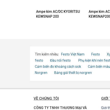
 UNI-T UT210E
Ampe kìm AC/DC KYORITSU
Ampe kìm AC
KEWSNAP 203
KEWSNAP200 
Tìm kiếm nhiều:
Festo Việt Nam
Festo
Xy
festo
Đầu nối festo
Phụ kiện khí nén fes
Cảm biến đo khoảng cách sick
Cảm biến màu
Norgren
Bảng giá thiết bị norgren
VỀ CHÚNG TÔI
GIỚI
CÔNG TY TNHH THƯƠNG MẠI VÀ
Giới 