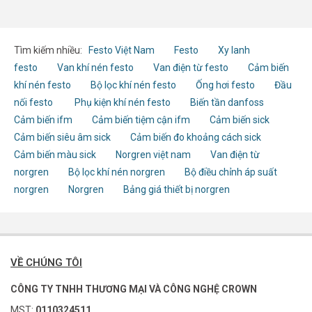
Tìm kiếm nhiều:
Festo Việt Nam
Festo
Xy lanh
festo
Van khí nén festo
Van điện từ festo
Cảm biến
khí nén festo
Bộ lọc khí nén festo
Ống hơi festo
Đầu
nối festo
Phụ kiện khí nén festo
Biến tần danfoss
Cảm biến ifm
Cảm biến tiệm cận ifm
Cảm biến sick
Cảm biến siêu âm sick
Cảm biến đo khoảng cách sick
Cảm biến màu sick
Norgren việt nam
Van điện từ
norgren
Bộ lọc khí nén norgren
Bộ điều chỉnh áp suất
norgren
Norgren
Bảng giá thiết bị norgren
VỀ CHÚNG TÔI
CÔNG TY TNHH THƯƠNG MẠI VÀ CÔNG NGHỆ CROWN
MST:
0110324511