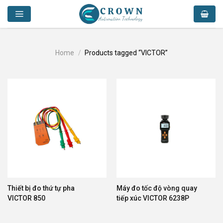
Skip
to
content
Home
/
Products tagged “VICTOR”
Thiết bị đo thứ tự pha
Máy đo tốc độ vòng quay
VICTOR 850
tiếp xúc VICTOR 6238P