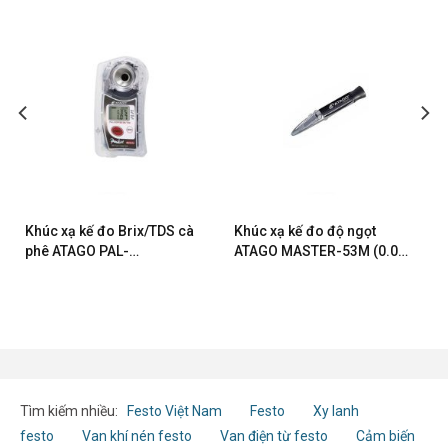
Khúc xạ kế đo Brix/TDS cà
Khúc xạ kế đo độ ngọt
phê ATAGO PAL-
ATAGO MASTER-53M (0.0
COFFEE(BX/TDS)
– 53.0% Brix)
Tìm kiếm nhiều:
Festo Việt Nam
Festo
Xy lanh
festo
Van khí nén festo
Van điện từ festo
Cảm biến