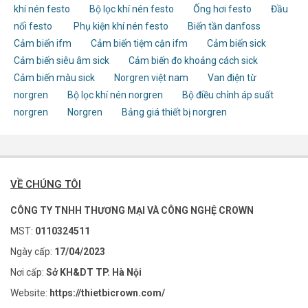
khí nén festo
Bộ lọc khí nén festo
Ống hơi festo
Đầu
nối festo
Phụ kiện khí nén festo
Biến tần danfoss
Cảm biến ifm
Cảm biến tiệm cận ifm
Cảm biến sick
Cảm biến siêu âm sick
Cảm biến đo khoảng cách sick
Cảm biến màu sick
Norgren việt nam
Van điện từ
norgren
Bộ lọc khí nén norgren
Bộ điều chỉnh áp suất
norgren
Norgren
Bảng giá thiết bị norgren
VỀ CHÚNG TÔI
CÔNG TY TNHH THƯƠNG MẠI VÀ CÔNG NGHỆ CROWN
MST:
0110324511
Ngày cấp:
17/04/2023
Nơi cấp:
Sở KH&DT TP. Hà Nội
Website:
https://thietbicrown.com/