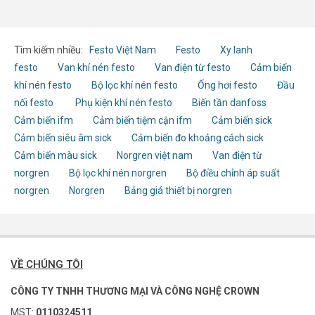
B92
Tìm kiếm nhiều:
Festo Việt Nam
Festo
Xy lanh
festo
Van khí nén festo
Van điện từ festo
Cảm biến
khí nén festo
Bộ lọc khí nén festo
Ống hơi festo
Đầu
nối festo
Phụ kiện khí nén festo
Biến tần danfoss
Cảm biến ifm
Cảm biến tiệm cận ifm
Cảm biến sick
Cảm biến siêu âm sick
Cảm biến đo khoảng cách sick
Cảm biến màu sick
Norgren việt nam
Van điện từ
norgren
Bộ lọc khí nén norgren
Bộ điều chỉnh áp suất
norgren
Norgren
Bảng giá thiết bị norgren
VỀ CHÚNG TÔI
CÔNG TY TNHH THƯƠNG MẠI VÀ CÔNG NGHỆ CROWN
MST:
0110324511