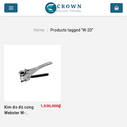
Skip
to
content
Home
/
Products tagged “W-20”
1,500,000
₫
Kìm đo độ cứng
Webster W-
20/W-20a/W-
20b/W-B75/W-