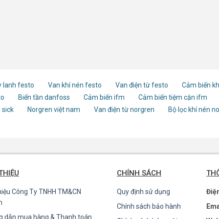
 lanh festo
Van khí nén festo
Van điện từ festo
Cảm biến kh
to
Biến tần danfoss
Cảm biến ifm
Cảm biến tiệm cận ifm
 sick
Norgren việt nam
Van điện từ norgren
Bộ lọc khí nén n
 THIỆU
CHÍNH SÁCH
THÔ
thiệu Công Ty TNHH TM&CN
Quy định sử dụng
Điệ
n
Chính sách bảo hành
Ema
g dẫn mua hàng & Thanh toán