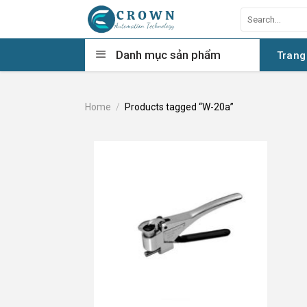
Skip
Search
to
for:
content
Danh mục sản phẩm
Trang
Home
/
Products tagged “W-20a”