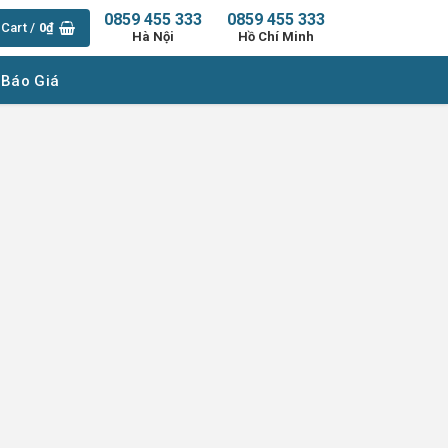
0859 455 333
0859 455 333
Cart /
0
₫
Hà Nội
Hồ Chí Minh
 Báo Giá