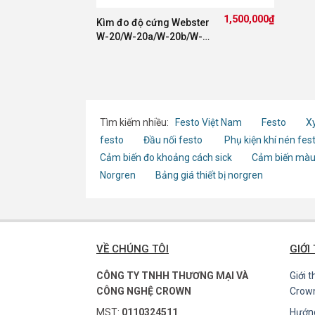
1,500,000
₫
Kìm đo độ cứng Webster
W-20/W-20a/W-20b/W-
B75/W-B92
Tìm kiếm nhiều:
Festo Việt Nam
Festo
Xy
festo
Đầu nối festo
Phụ kiện khí nén fes
Cảm biến đo khoảng cách sick
Cảm biến màu
Norgren
Bảng giá thiết bị norgren
VỀ CHÚNG TÔI
GIỚI
CÔNG TY TNHH THƯƠNG MẠI VÀ
Giới 
CÔNG NGHỆ CROWN
Crow
MST:
0110324511
Hướn