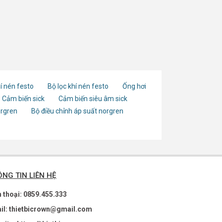
í nén festo
Bộ lọc khí nén festo
Ống hơi
Cảm biến sick
Cảm biến siêu âm sick
orgren
Bộ điều chỉnh áp suất norgren
NG TIN LIÊN HỆ
n thoại: 0859.455.333
il: thietbicrown@gmail.com