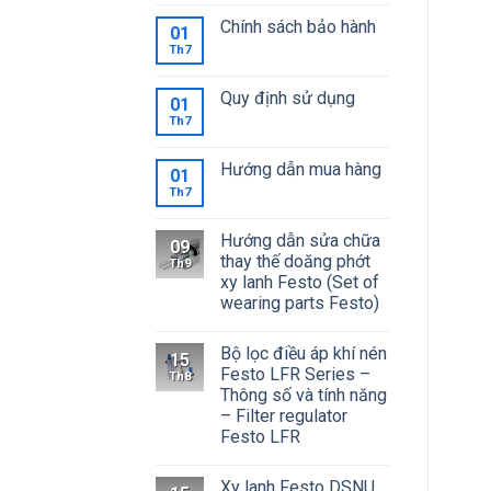
Chính sách bảo hành
01
Th7
Quy định sử dụng
01
Th7
Hướng dẫn mua hàng
01
Th7
Hướng dẫn sửa chữa
09
thay thế doăng phớt
Th9
xy lanh Festo (Set of
wearing parts Festo)
Bộ lọc điều áp khí nén
15
Festo LFR Series –
Th8
Thông số và tính năng
– Filter regulator
Festo LFR
Xy lanh Festo DSNU