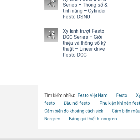
15
Series – Thông số &
Th8
tính năng – Cylinder
Festo DSNU
Xy lanh trượt Festo
12
DGC Series – Giới
Th8
thiệu và thông số kỹ
thuật – Linear drive
Festo DGC
Tìm kiếm nhiều:
Festo Việt Nam
Festo
Xy
festo
Đầu nối festo
Phụ kiện khí nén fes
Cảm biến đo khoảng cách sick
Cảm biến màu
Norgren
Bảng giá thiết bị norgren