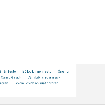
í nén festo
Bộ lọc khí nén festo
Ống hơi
Cảm biến sick
Cảm biến siêu âm sick
orgren
Bộ điều chỉnh áp suất norgren