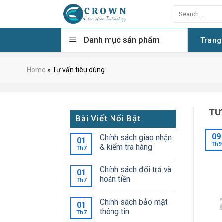
Skip
Search
to
for:
content
Danh mục sản phẩm
Trang
Home
»
Tư vấn tiêu dùng
TƯ
Bài Viết Nổi Bật
09
Chính sách giao nhận
01
Th9
& kiểm tra hàng
Th7
Chính sách đổi trả và
01
hoàn tiền
Th7
Chính sách bảo mật
01
thông tin
Th7