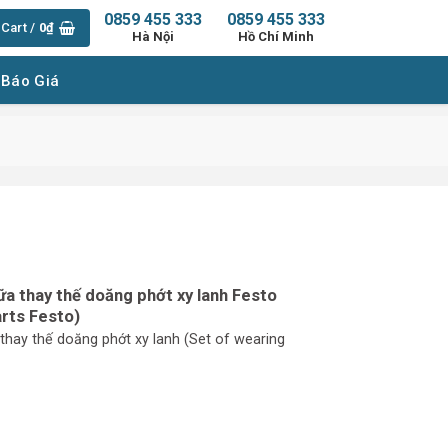
0859 455 333
0859 455 333
Cart /
0
₫
Hà Nội
Hồ Chí Minh
 Báo Giá
a thay thế doăng phớt xy lanh Festo
arts Festo)
hay thế doăng phớt xy lanh (Set of wearing