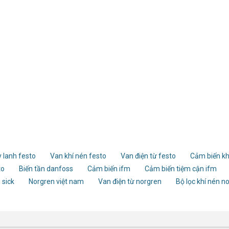
 lanh festo
Van khí nén festo
Van điện từ festo
Cảm biến kh
to
Biến tần danfoss
Cảm biến ifm
Cảm biến tiệm cận ifm
 sick
Norgren việt nam
Van điện từ norgren
Bộ lọc khí nén n