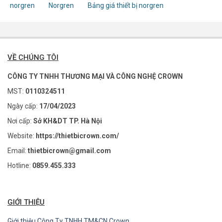
norgren
Norgren
Bảng giá thiết bị norgren
VỀ CHÚNG TÔI
CÔNG TY TNHH THƯƠNG MẠI VÀ CÔNG NGHỆ CROWN
MST:
0110324511
Ngày cấp:
17/04/2023
Nơi cấp:
Sở KH&DT TP. Hà Nội
Website:
https://thietbicrown.com/
Email:
thietbicrown@gmail.com
Hotline:
0859.455.333
GIỚI THIỆU
Giới thiệu Công Ty TNHH TM&CN Crown