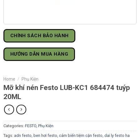
CHÍNH SÁCH BẢO HÀNH
HƯỚNG DẪN MUA HÀNG
Home
/
Phụ Kiện
Mỡ khí nén Festo LUB-KC1 684474 tuýp
20ML
Categories:
FESTO
,
Phụ Kiện
Tags:
adn festo
,
ben hơi festo
,
cảm biến tiệm cận festo
,
dai ly festo ha