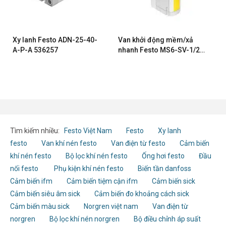
Xy lanh Festo ADN-25-40-
Van khởi động mềm/xả
A-P-A 536257
nhanh Festo MS6-SV-1/2-
E-10V24-AD1 562580
Tìm kiếm nhiều:
Festo Việt Nam
Festo
Xy lanh
festo
Van khí nén festo
Van điện từ festo
Cảm biến
khí nén festo
Bộ lọc khí nén festo
Ống hơi festo
Đầu
nối festo
Phụ kiện khí nén festo
Biến tần danfoss
Cảm biến ifm
Cảm biến tiệm cận ifm
Cảm biến sick
Cảm biến siêu âm sick
Cảm biến đo khoảng cách sick
Cảm biến màu sick
Norgren việt nam
Van điện từ
norgren
Bộ lọc khí nén norgren
Bộ điều chỉnh áp suất