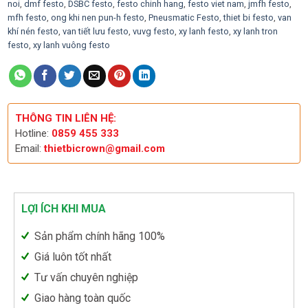
noi
,
dmf festo
,
DSBC festo
,
festo chinh hang
,
festo viet nam
,
jmfh festo
,
mfh festo
,
ong khi nen pun-h festo
,
Pneusmatic Festo
,
thiet bi festo
,
van
khí nén festo
,
van tiết lưu festo
,
vuvg festo
,
xy lanh festo
,
xy lanh tron
festo
,
xy lanh vuông festo
THÔNG TIN LIÊN HỆ:
Hotline:
0859 455 333
Email:
thietbicrown@gmail.com
LỢI ÍCH KHI MUA
Sản phẩm chính hãng 100%
Giá luôn tốt nhất
Tư vấn chuyên nghiệp
Giao hàng toàn quốc