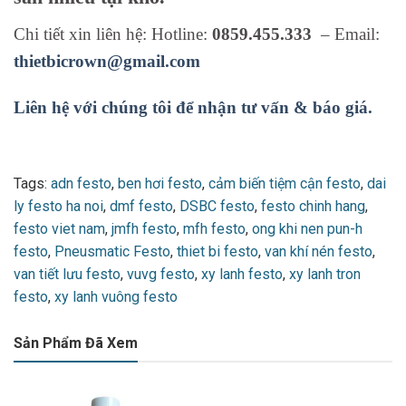
Chi tiết xin liên hệ: Hotline:
0859.455.333
– Email:
thietbicrown@gmail.com
Liên hệ với chúng tôi để nhận tư vấn & báo giá.
Tags:
adn festo
,
ben hơi festo
,
cảm biến tiệm cận festo
,
dai
ly festo ha noi
,
dmf festo
,
DSBC festo
,
festo chinh hang
,
festo viet nam
,
jmfh festo
,
mfh festo
,
ong khi nen pun-h
festo
,
Pneusmatic Festo
,
thiet bi festo
,
van khí nén festo
,
van tiết lưu festo
,
vuvg festo
,
xy lanh festo
,
xy lanh tron
festo
,
xy lanh vuông festo
Sản Phẩm Đã Xem