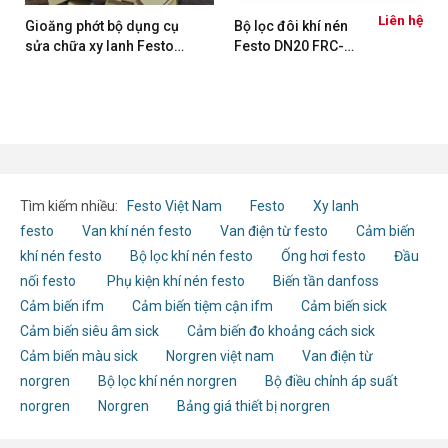
ệ
Liên hệ
Gioăng phớt bộ dụng cụ
Bộ lọc đôi khí nén
sửa chữa xy lanh Festo
Festo DN20 FRC-
DSBC/G-50
3/4-D-MAXI-MPA
8002268
Tìm kiếm nhiều:
Festo Việt Nam
Festo
Xy lanh
festo
Van khí nén festo
Van điện từ festo
Cảm biến
khí nén festo
Bộ lọc khí nén festo
Ống hơi festo
Đầu
nối festo
Phụ kiện khí nén festo
Biến tần danfoss
Cảm biến ifm
Cảm biến tiệm cận ifm
Cảm biến sick
Cảm biến siêu âm sick
Cảm biến đo khoảng cách sick
Cảm biến màu sick
Norgren việt nam
Van điện từ
norgren
Bộ lọc khí nén norgren
Bộ điều chỉnh áp suất
norgren
Norgren
Bảng giá thiết bị norgren