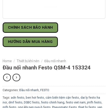
CHÍNH SÁCH BẢO HÀNH
HƯỚNG DẪN MUA HÀNG
Home
/
Thiết bị khí nén
/
Đầu nối nhanh
Đầu nối nhanh Festo QSM-4 153324
Categories:
Đầu nối nhanh
,
FESTO
Tags:
adn festo
,
ben hơi festo
,
cảm biến tiệm cận festo
,
dai ly festo ha
noi
,
dmf festo
,
DSBC festo
,
festo chinh hang
,
festo viet nam
,
jmfh festo
,
mfh festo
,
ong khi nen pun-h festo
,
Pneusmatic Festo
,
thiet bi festo
,
van