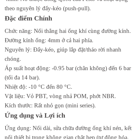
theo nguyên lý đẩy-kéo (push-pull).
Đặc điểm Chính
Chức năng: Nối thẳng hai ống khí cùng đường kính.
Đường kính ống: 4mm ở cả hai phía.
Nguyên lý: Đẩy-kéo, giúp lắp đặt/tháo rời nhanh
chóng.
Áp suất hoạt động: -0.95 bar (chân không) đến 6 bar
(tối đa 14 bar).
Nhiệt độ: -10 °C đến 80 °C.
Vật liệu: Vỏ PBT, vòng nhả POM, phớt NBR.
Kích thước: Rất nhỏ gọn (mini series).
Ứng dụng và Lợi ích
Ứng dụng: Nối dài, sửa chữa đường ống khí nén, kết
nối thiết bị trong không gian chật hẹp (tự động hóa,