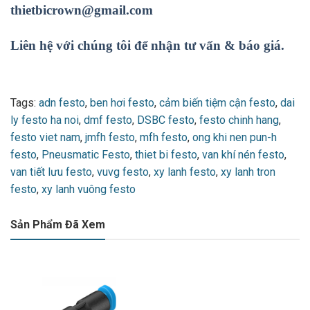
thietbicrown@gmail.com
Liên hệ với chúng tôi để nhận tư vấn & báo giá.
Tags:
adn festo
,
ben hơi festo
,
cảm biến tiệm cận festo
,
dai
ly festo ha noi
,
dmf festo
,
DSBC festo
,
festo chinh hang
,
festo viet nam
,
jmfh festo
,
mfh festo
,
ong khi nen pun-h
festo
,
Pneusmatic Festo
,
thiet bi festo
,
van khí nén festo
,
van tiết lưu festo
,
vuvg festo
,
xy lanh festo
,
xy lanh tron
festo
,
xy lanh vuông festo
Sản Phẩm Đã Xem