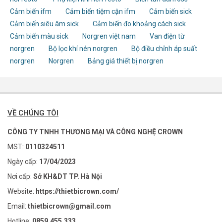
Cảm biến ifm
Cảm biến tiệm cận ifm
Cảm biến sick
Cảm biến siêu âm sick
Cảm biến đo khoảng cách sick
Cảm biến màu sick
Norgren việt nam
Van điện từ
norgren
Bộ lọc khí nén norgren
Bộ điều chỉnh áp suất
norgren
Norgren
Bảng giá thiết bị norgren
VỀ CHÚNG TÔI
CÔNG TY TNHH THƯƠNG MẠI VÀ CÔNG NGHỆ CROWN
MST:
0110324511
Ngày cấp:
17/04/2023
Nơi cấp:
Sở KH&DT TP. Hà Nội
Website:
https://thietbicrown.com/
Email:
thietbicrown@gmail.com
Hotline:
0859.455.333