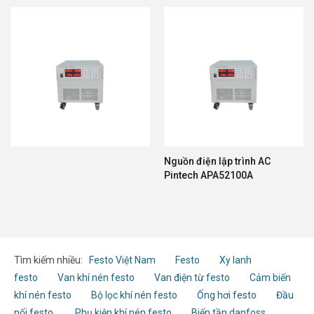
Nguồn điện lập trình AC
Pintech APA52100A
Tìm kiếm nhiều:
Festo Việt Nam
Festo
Xy lanh
festo
Van khí nén festo
Van điện từ festo
Cảm biến
khí nén festo
Bộ lọc khí nén festo
Ống hơi festo
Đầu
nối festo
Phụ kiện khí nén festo
Biến tần danfoss