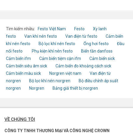
Tìm kiếm nhiều:
Festo Việt Nam
Festo
Xy lanh
festo
Van khí nén festo
Van điện từ festo
Cảm biến
khí nén festo
Bộ lọc khí nén festo
Ống hơi festo
Đầu
nối festo
Phụ kiện khí nén festo
Biến tần danfoss
Cảm biến ifm
Cảm biến tiệm cận ifm
Cảm biến sick
Cảm biến siêu âm sick
Cảm biến đo khoảng cách sick
Cảm biến màu sick
Norgren việt nam
Van điện từ
norgren
Bộ lọc khí nén norgren
Bộ điều chỉnh áp suất
norgren
Norgren
Bảng giá thiết bị norgren
VỀ CHÚNG TÔI
CÔNG TY TNHH THƯƠNG MẠI VÀ CÔNG NGHỆ CROWN