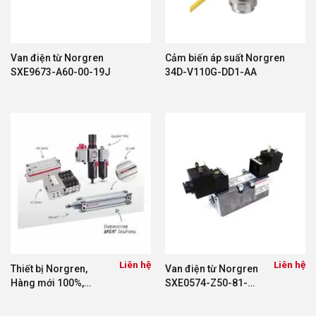
Van điện từ Norgren
Cảm biến áp suất Norgren
SXE9673-A60-00-19J
34D-V110G-DD1-AA
Liên hệ
Liên hệ
Thiết bị Norgren,
Van điện từ Norgren
Hàng mới 100%,
SXE0574-Z50-81-
Bảng giá Norgren và
13J
Một số dòng sản