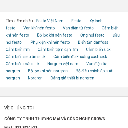
phẩm
Tìm kiếm nhiều:
Festo Việt Nam
Festo
Xy lanh
festo
Van khí nén festo
Van điện từ festo
Cảm biến
khí nén festo
Bộ lọc khí nén festo
Ống hơi festo
Đầu
nối festo
Phụ kiện khí nén festo
Biến tần danfoss
Cảm biến ifm
Cảm biến tiệm cận ifm
Cảm biến sick
Cảm biến siêu âm sick
Cảm biến đo khoảng cách sick
Cảm biến màu sick
Norgren việt nam
Van điện từ
norgren
Bộ lọc khí nén norgren
Bộ điều chỉnh áp suất
norgren
Norgren
Bảng giá thiết bị norgren
VỀ CHÚNG TÔI
CÔNG TY TNHH THƯƠNG MẠI VÀ CÔNG NGHỆ CROWN
MST:
0110324511