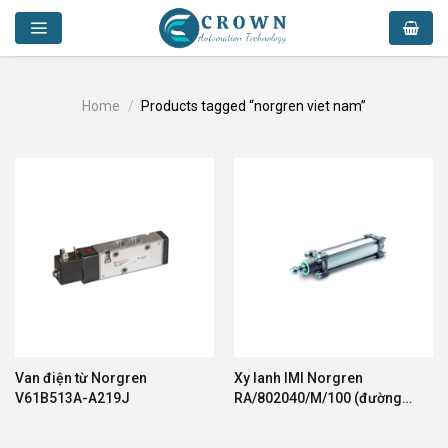
Skip
to
content
Home
/
Products tagged “norgren viet nam”
Van điện từ Norgren
Xy lanh IMI Norgren
V61B513A-A219J
RA/802040/M/100 (đường
kính 40, hành trình 100mm)