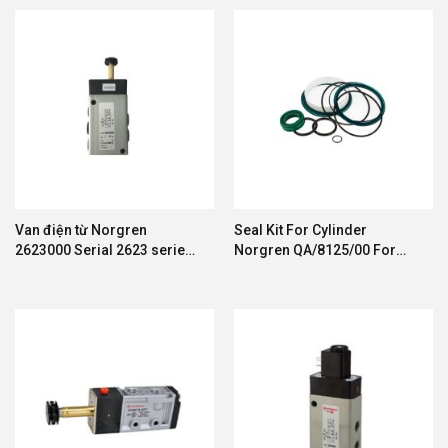
Van điện từ Norgren
Seal Kit For Cylinder
2623000 Serial 2623 series
Norgren QA/8125/00 For
Inline solenoid valve G1/4,
PRA/801, PRA/802, PRA/803,
5/2
RA/801, RA/802, RA/803,
PRA/181, PRA/182, RA/181,
RA/182, RA/8000, 125mm
diameter