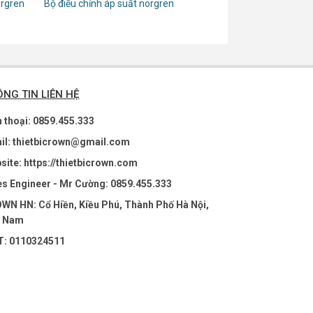
orgren
Bộ điều chỉnh áp suất norgren
NG TIN LIÊN HỆ
n thoại: 0859.455.333
il: thietbicrown@gmail.com
site: https://thietbicrown.com
es Engineer - Mr Cường: 0859.455.333
WN HN: Cổ Hiền, Kiều Phú, Thành Phố Hà Nội,
t Nam
: 0110324511