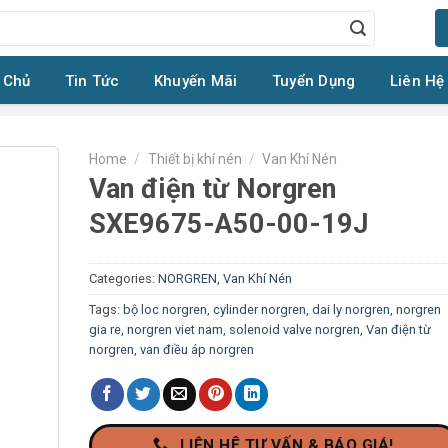
 Chủ
Tin Tức
Khuyến Mãi
Tuyển Dụng
Liên Hệ
Home
/
Thiết bị khí nén
/
Van Khí Nén
Van điện từ Norgren
SXE9675-A50-00-19J
Categories:
NORGREN
,
Van Khí Nén
Tags:
bộ loc norgren
,
cylinder norgren
,
dai ly norgren
,
norgren
gia re
,
norgren viet nam
,
solenoid valve norgren
,
Van điện từ
norgren
,
van điều áp norgren
LIÊN HỆ TƯ VẤN & BÁO GIÁ!