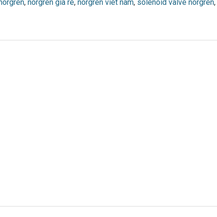
 norgren
,
norgren gia re
,
norgren viet nam
,
solenoid valve norgren