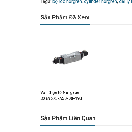
Tags:
bộ loc norgren
,
cylinder norgren
,
dai ly
Sản Phẩm Đã Xem
Van điện từ Norgren
SXE9675-A50-00-19J
Sản Phẩm Liên Quan