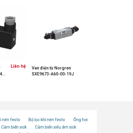
Liên hệ
ừ
Van điện từ Norgren
42-
SXE9673-A60-00-19J
í nén festo
Bộ lọc khí nén festo
Ống hơi
Cảm biến sick
Cảm biến siêu âm sick