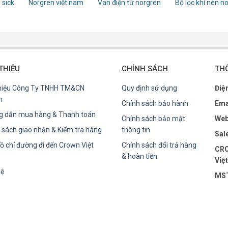
 sick
Norgren việt nam
Van điện từ norgren
Bộ lọc khí nén n
 THIỆU
CHÍNH SÁCH
THÔ
thiệu Công Ty TNHH TM&CN
Quy định sử dụng
Điệ
n
Chính sách bảo hành
Ema
g dẫn mua hàng & Thanh toán
Chính sách bảo mật
Web
 sách giao nhận & Kiểm tra hàng
thông tin
Sal
ồ chỉ đường đi đến Crown Việt
Chính sách đổi trả hàng
CRO
& hoàn tiền
Việ
hệ
MST