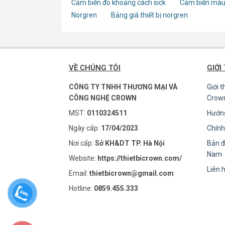
Cảm biến đo khoảng cách sick
Cảm biến màu
Norgren
Bảng giá thiết bị norgren
VỀ CHÚNG TÔI
GIỚI
CÔNG TY TNHH THƯƠNG MẠI VÀ
Giới 
CÔNG NGHỆ CROWN
Crow
MST:
0110324511
Hướn
Ngày cấp:
17/04/2023
Chính
Nơi cấp:
Sở KH&DT TP. Hà Nội
Bản đ
Nam
Website:
https://thietbicrown.com/
Liên 
Email:
thietbicrown@gmail.com
Hotline:
0859.455.333