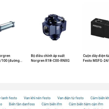
Norgren
Bộ điều chỉnh áp suất
Cuộn dây điện t
/100 (đường
Norgren R18-C00-RNXG
Festo MSFG-24/
h trình 100mm)
50/60 4527
 lanh festo
Van khí nén festo
Van điện từ festo
Cảm biến kh
to
Biến tần danfoss
Cảm biến ifm
Cảm biến tiệm cận ifm