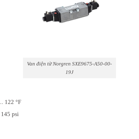
Van điện từ Norgren SXE9675-A50-00-
19J
 … 122 °F
 145 psi