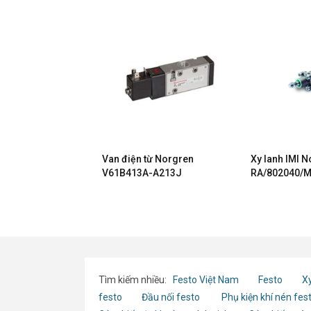
Liên hệ
ỉnh Khí
Van điện từ Norgren
Xy lanh IMI 
 LRMA-
V61B413A-A213J
RA/802040/M
49
kính 40, hàn
Tìm kiếm nhiều:
Festo Việt Nam
Festo
Xy
festo
Đầu nối festo
Phụ kiện khí nén fes