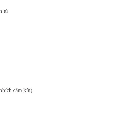
n từ
phích cắm kín)