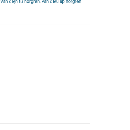
,
Van điện từ norgren
,
van điều áp norgren