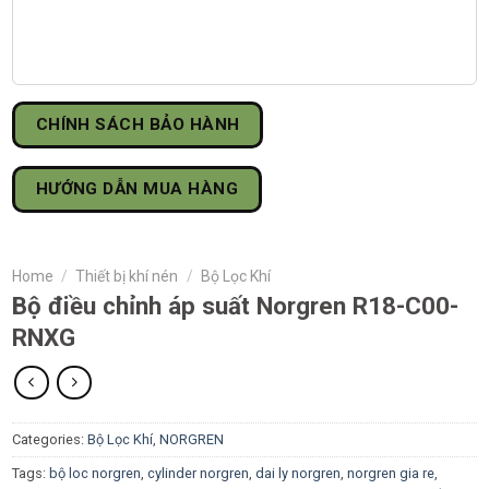
CHÍNH SÁCH BẢO HÀNH
HƯỚNG DẪN MUA HÀNG
Home
/
Thiết bị khí nén
/
Bộ Lọc Khí
Bộ điều chỉnh áp suất Norgren R18-C00-
RNXG
Categories:
Bộ Lọc Khí
,
NORGREN
Tags:
bộ loc norgren
,
cylinder norgren
,
dai ly norgren
,
norgren gia re
,