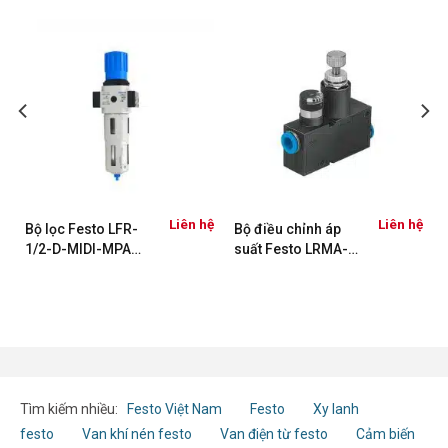
ệ
Liên hệ
Liên hệ
Bộ lọc Festo LFR-
Bộ điều chỉnh áp
1/2-D-MIDI-MPA
suất Festo LRMA-
8002260
QS-8
Tìm kiếm nhiều:
Festo Việt Nam
Festo
Xy lanh
festo
Van khí nén festo
Van điện từ festo
Cảm biến