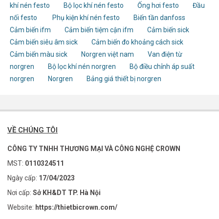
khí nén festo
Bộ lọc khí nén festo
Ống hơi festo
Đầu
nối festo
Phụ kiện khí nén festo
Biến tần danfoss
Cảm biến ifm
Cảm biến tiệm cận ifm
Cảm biến sick
Cảm biến siêu âm sick
Cảm biến đo khoảng cách sick
Cảm biến màu sick
Norgren việt nam
Van điện từ
norgren
Bộ lọc khí nén norgren
Bộ điều chỉnh áp suất
norgren
Norgren
Bảng giá thiết bị norgren
VỀ CHÚNG TÔI
CÔNG TY TNHH THƯƠNG MẠI VÀ CÔNG NGHỆ CROWN
MST:
0110324511
Ngày cấp:
17/04/2023
Nơi cấp:
Sở KH&DT TP. Hà Nội
Website:
https://thietbicrown.com/