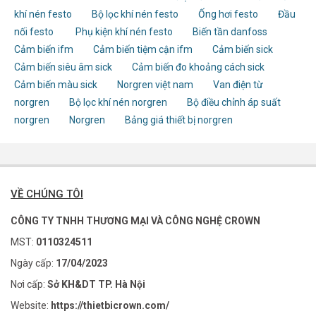
khí nén festo
Bộ lọc khí nén festo
Ống hơi festo
Đầu
nối festo
Phụ kiện khí nén festo
Biến tần danfoss
Cảm biến ifm
Cảm biến tiệm cận ifm
Cảm biến sick
Cảm biến siêu âm sick
Cảm biến đo khoảng cách sick
Cảm biến màu sick
Norgren việt nam
Van điện từ
norgren
Bộ lọc khí nén norgren
Bộ điều chỉnh áp suất
norgren
Norgren
Bảng giá thiết bị norgren
VỀ CHÚNG TÔI
CÔNG TY TNHH THƯƠNG MẠI VÀ CÔNG NGHỆ CROWN
MST:
0110324511
Ngày cấp:
17/04/2023
Nơi cấp:
Sở KH&DT TP. Hà Nội
Website:
https://thietbicrown.com/