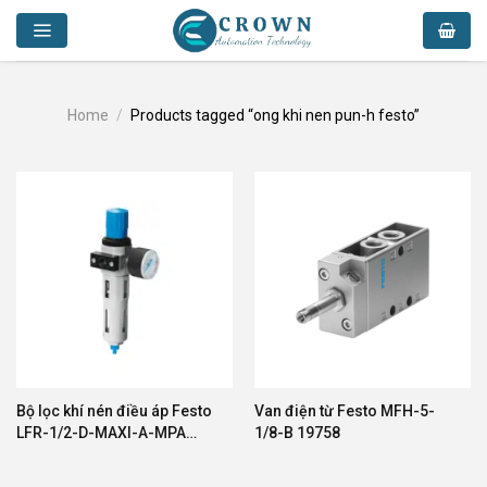
Skip
to
content
Home
/
Products tagged “ong khi nen pun-h festo”
Bộ lọc khí nén điều áp Festo
Van điện từ Festo MFH-5-
LFR-1/2-D-MAXI-A-MPA
1/8-B 19758
8002378