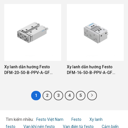
Xy lanh dẫn hướng Festo
Xy lanh dẫn hướng Festo
DFM-20-50-B-PPV-A-GF
DFM-16-50-B-PPV-A-GF
8161415
8162433
1
2
3
4
5
Tìm kiếm nhiều:
Festo Việt Nam
Festo
Xy lanh
festo
Van khí nén festo
Van điện từ festo
Cảm biến