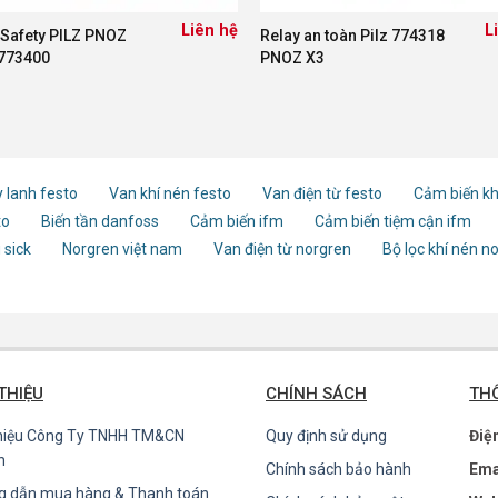
Liên hệ
L
 Safety PILZ PNOZ
Relay an toàn Pilz 774318
773400
PNOZ X3
 lanh festo
Van khí nén festo
Van điện từ festo
Cảm biến kh
to
Biến tần danfoss
Cảm biến ifm
Cảm biến tiệm cận ifm
 sick
Norgren việt nam
Van điện từ norgren
Bộ lọc khí nén n
 THIỆU
CHÍNH SÁCH
THÔ
thiệu Công Ty TNHH TM&CN
Quy định sử dụng
Điệ
n
Chính sách bảo hành
Ema
g dẫn mua hàng & Thanh toán