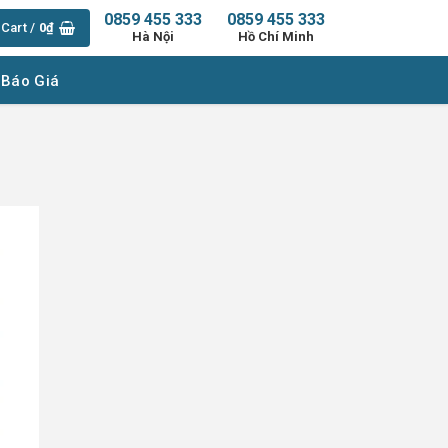
0859 455 333
0859 455 333
Cart /
0
₫
Hà Nội
Hồ Chí Minh
 Báo Giá