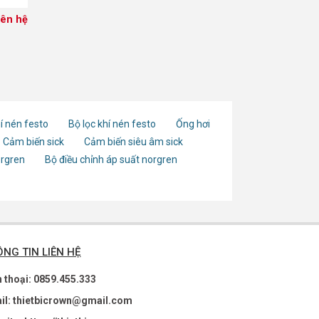
iên hệ
í nén festo
Bộ lọc khí nén festo
Ống hơi
Cảm biến sick
Cảm biến siêu âm sick
orgren
Bộ điều chỉnh áp suất norgren
NG TIN LIÊN HỆ
n thoại: 0859.455.333
il: thietbicrown@gmail.com