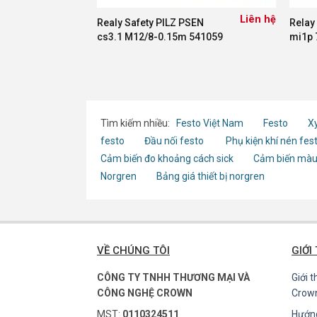
Liên hệ
Realy Safety PILZ PSEN
Relay
cs3.1 M12/8-0.15m 541059
mi1p 
Tìm kiếm nhiều:
Festo Việt Nam
Festo
Xy
festo
Đầu nối festo
Phụ kiện khí nén fes
Cảm biến đo khoảng cách sick
Cảm biến màu
Norgren
Bảng giá thiết bị norgren
VỀ CHÚNG TÔI
GIỚI
CÔNG TY TNHH THƯƠNG MẠI VÀ
Giới 
CÔNG NGHỆ CROWN
Crow
MST:
0110324511
Hướn