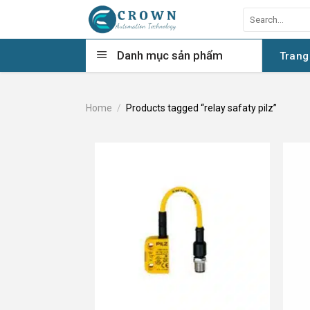
Skip
Search
to
for:
content
Danh mục sản phẩm
Trang
Home
/
Products tagged “relay safaty pilz”