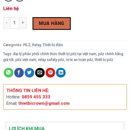
Liên hệ
Realy Safety PILZ PSEN cs3.1 M12/8-0.15m 541059 quantity
MUA HÀNG
Categories:
PILZ
,
Relay
,
Thiêt bị điện
Tags:
đại lý phân phối chính thức thiết bị pilz tại việt nam
,
pilz chính hãng
giá tốt
,
pilz việt nam
,
relay safaty pilz
,
rơ le an toàn pilz
,
thiết bị pilz
THÔNG TIN LIÊN HỆ:
Hotline:
0859 455 333
Email:
thietbicrown@gmail.com
LỢI ÍCH KHI MUA