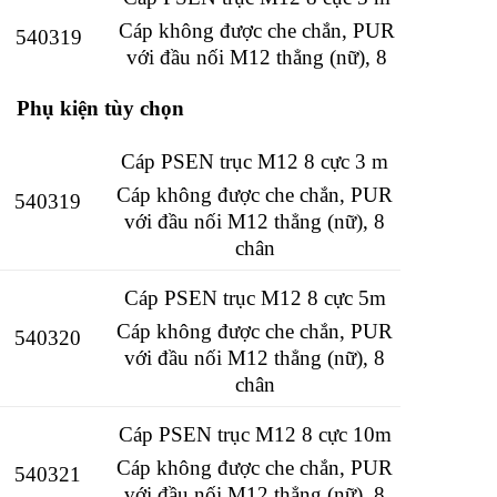
Khối lượng tịnh:
38 g
Cáp không được che chắn, PUR
540319
với đầu nối M12 thẳng (nữ), 8
Nhiệt độ môi trường:
-25 – 70 ° C
chân
Phụ kiện tùy chọn
Cáp PSEN trục M12 8 cực 5m
Cáp PSEN trục M12 8 cực 3 m
Cáp không được che chắn, PUR
540320
với đầu nối M12 thẳng (nữ), 8
Cáp không được che chắn, PUR
540319
chân
với đầu nối M12 thẳng (nữ), 8
chân
Cáp PSEN trục M12 8 cực 10m
Cáp PSEN trục M12 8 cực 5m
Cáp không được che chắn, PUR
540321
với đầu nối M12 thẳng (nữ), 8
Cáp không được che chắn, PUR
540320
chân
với đầu nối M12 thẳng (nữ), 8
chân
Cáp PSEN góc M12 8 cực 3 m
Cáp PSEN trục M12 8 cực 10m
Cáp không được che chắn, PUR
540322
với đầu nối M12 góc cạnh (nữ),
Cáp không được che chắn, PUR
540321
8 chân
với đầu nối M12 thẳng (nữ), 8