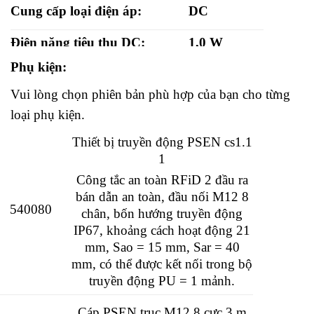
Cung cấp loại điện áp:
DC
Điện năng tiêu thụ DC:
1,0 W
Phụ kiện:
Đảm bảo khoảng cách
8,0 mm
chuyển mạch:
Vui lòng chọn phiên bản phù hợp của bạn cho từng
loại phụ kiện.
Khoảng cách phát hành
20,0 mm
được đảm bảo:
Thiết bị truyền động PSEN cs1.1
1
Loại bảo vệ:
IP6K9K
Công tắc an toàn RFiD 2 đầu ra
bán dẫn an toàn, đầu nối M12 8
Kích thước chiều rộng:
26,0 mm
540080
chân, bốn hướng truyền động
IP67, khoảng cách hoạt động 21
Chiều cao:
37,0 mm
mm, Sao = 15 mm, Sar = 40
mm, có thể được kết nối trong bộ
Chiều sâu:
18,0 mm
truyền động PU = 1 mảnh.
Trọng lượng thô:
57 g
Cáp PSEN trục M12 8 cực 3 m