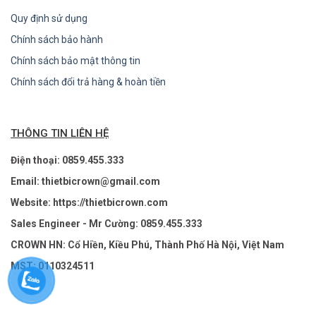
Cáp không được che chắn, PUR
540333
Quy định sử dụng
với đầu nối M12 thẳng (nữ), 8
Chính sách bảo hành
chân
Chính sách bảo mật thông tin
SDD ES ETH
Chính sách đổi trả hàng & hoàn tiền
540130
Fieldbus modul Modbus / TCP
cho chẩn đoán thiết bị an toàn
THÔNG TIN LIÊN HỆ
HỒ SƠ ESD ES
Điện thoại: 0859.455.333
540132
Fieldbus modul Profibus cho
Email: thietbicrown@gmail.com
chẩn đoán thiết bị an toàn
Website: https://thietbicrown.com
Ngã ba PSEN Y M12-M12 / M12
Sales Engineer - Mr Cường: 0859.455.333
PIGTAIL
CROWN HN: Cổ Hiền, Kiều Phú, Thành Phố Hà Nội, Việt Nam
Ngã ba Y với đuôi lợn cho
MST: 0110324511
540338
PSENcode, PSENslock. Ổ cắm
đầu vào 1x M12 / 8pin; đầu ra
cắm 2x M12 / 8pin. Hoán vị của