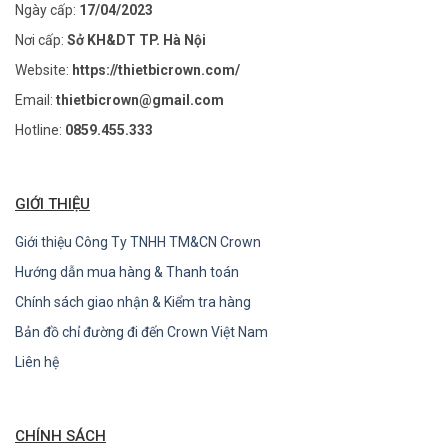
nối nữ M12, 8 chân, ổ cắm thẳng
Ngày cấp:
17/04/2023
và đầu nối M12, 8 chân, ổ cắm
Nơi cấp:
Sở KH&DT TP. Hà Nội
thẳng.
Website:
https://thietbicrown.com/
Cáp PSEN M12-8sf M12-8sm,
Email:
thietbicrown@gmail.com
30m
Hotline:
0859.455.333
Cáp kết nối cho PSENcode, đầu
540344
nối nữ M12, 8 chân, ổ cắm thẳng
và đầu nối M12, 8 chân, ổ cắm
GIỚI THIỆU
thẳng.
Giới thiệu Công Ty TNHH TM&CN Crown
Cáp PSEN M12-8sf M12-8sm,
Hướng dẫn mua hàng & Thanh toán
10m
Chính sách giao nhận & Kiểm tra hàng
Cáp kết nối cho PSENcode, đầu
540342
Bản đồ chỉ đường đi đến Crown Việt Nam
nối nữ M12, 8 chân, ổ cắm thẳng
Liên hệ
và đầu nối M12, 8 chân, ổ cắm
thẳng.
CHÍNH SÁCH
Cáp PSEN M12-8sf, 20m